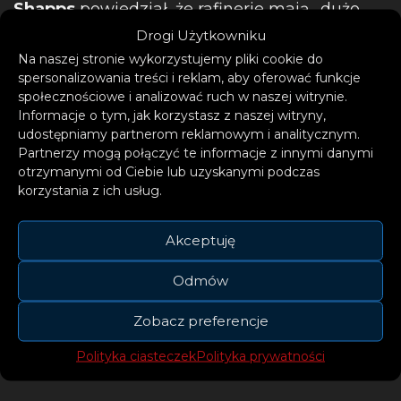
Shapps
powiedział, że rafinerie mają „dużo
benzyny”, a sytuacja związana jest jedynie z
Drogi Użytkowniku
brakiem około 100 000 kierowców
Na naszej stronie wykorzystujemy pliki cookie do
spersonalizowania treści i reklam, aby oferować funkcje
samochodów ciężarowych – luki w obsadzie
społecznościowe i analizować ruch w naszej witrynie.
tych stanowisk
pogłębiły pandemia i Brexit.
Informacje o tym, jak korzystasz z naszej witryny,
udostępniamy partnerom reklamowym i analitycznym.
Partnerzy mogą połączyć te informacje z innymi danymi
W wypowiedzi dla BBC zaznaczył, że rząd
otrzymanymi od Ciebie lub uzyskanymi podczas
korzystania z ich usług.
może sprowadzić armię do prowadzenia
cystern z paliwem, jeśli to pomoże.
Akceptuję
Helena Wright, kierownik transportu w
Odmów
firmie W’s Transport z Norfolk
, powiedziała,
że jej firma sprzedała dwie ciężarówki po tym,
Zobacz preferencje
jak ogłosiła nabór kierowców ciężarówek lecz
Polityka ciasteczek
Polityka prywatności
nie otrzymała ani jednej oferty.