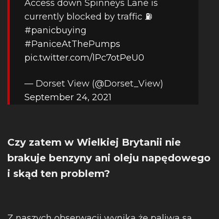
Access down Spinneys Lane is
currently blocked by traffic ⛽️
#panicbuying
#PaniceAtThePumps
pic.twitter.com/lPc7otPeU0
— Dorset View (@Dorset_View)
September 24, 2021
Czy zatem w Wielkiej Brytanii nie
brakuje benzyny ani oleju napędowego
i skąd ten problem?
Z naszych obserwacji wynika że paliwa są,