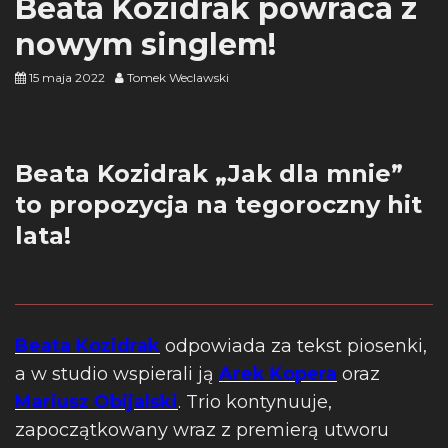
Beata Kozidrak powraca z
nowym singlem!
15 maja 2022
Tomek Weclawski
Beata Kozidrak „Jak dla mnie”
to propozycja na tegoroczny hit
lata!
Beata Kozidrak
odpowiada za tekst piosenki,
a w studio wspierali ją
Arek Kopera
oraz
Mariusz Obijalski
. Trio kontynuuje,
zapoczątkowany wraz z premierą utworu