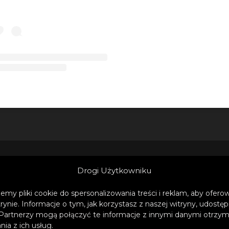
Post udostępniony przez Michael Patrick Kelly (@michael.patrick.kelly.off
Drogi Użytkowniku
y zły przyjaciel» to osoba z twojej listy ko
ej dzwonisz jako pierwszej, gdy naprawd
emy pliki cookie do spersonalizowania treści i reklam, aby ofer
trynie. Informacje o tym, jak korzystasz z naszej witryny, udos
oty.
To także przyjaciel, który potrafi rozrab
Partnerzy mogą połączyć te informacje z innymi danymi otrzym
jąc cię w dziwne sytuacje, ale z którym m
ia z ich usług.