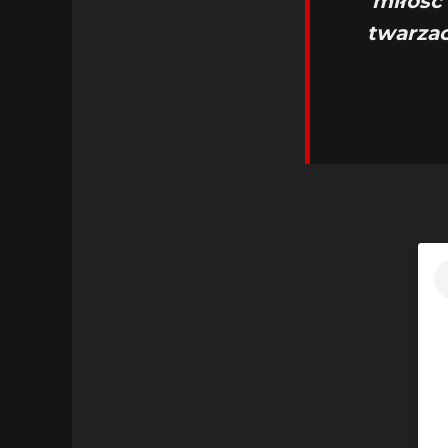
miłość
twarzac