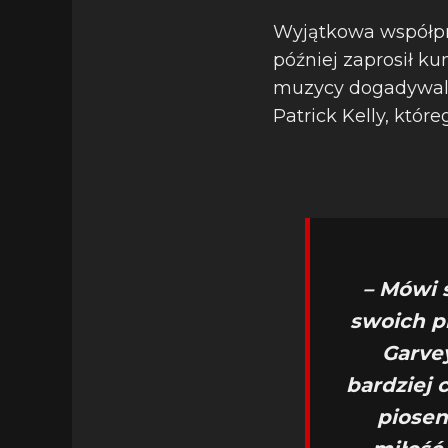
Wyjątkowa współpra
później zaprosił k
muzycy dogadywali s
Patrick Kelly, któr
– Mówi 
swoich pr
Garvey
bardziej 
piosen