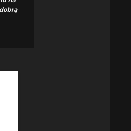
hu na
 dobrą