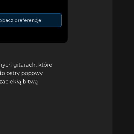
obacz preferencje
ych gitarach, które
to ostry popowy
zaciekłą bitwą