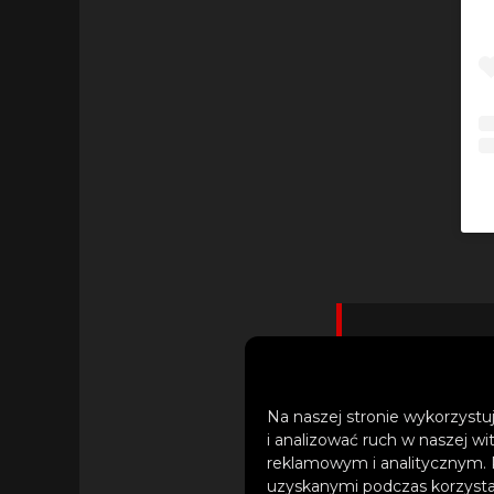
– Najlepsz
do któr
Na naszej stronie wykorzystuj
i analizować ruch w naszej wi
kłop
reklamowym i analitycznym. 
wpędza
uzyskanymi podczas korzystan