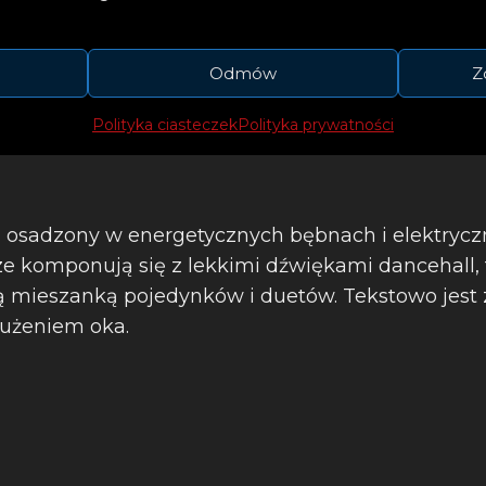
śmiać się po prostu ze wszystkiego.
Odmów
Z
– mówi Michael Patrick Kelly.
Polityka ciasteczek
Polityka prywatności
, osadzony w energetycznych bębnach i elektryczn
e komponują się z lekkimi dźwiękami dancehall, 
ą mieszanką pojedynków i duetów. Tekstowo jest 
użeniem oka.