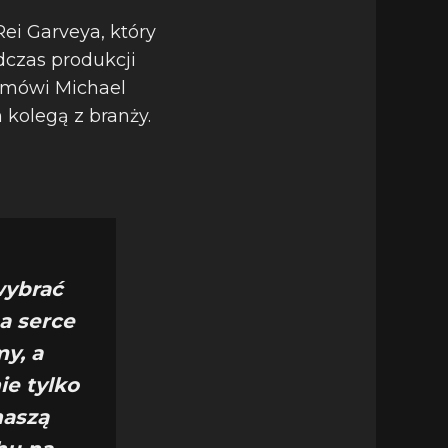
ei Garveya, który
dczas produkcji
– mówi Michael
m kolegą z branży.
wybrać
ma serce
my, a
ie tylko
naszą