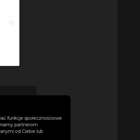
icial)
ntaktów,
ę masz
ować funkcje społecznościowe
tępniamy partnerom
iać,
anymi od Ciebie lub
ożesz