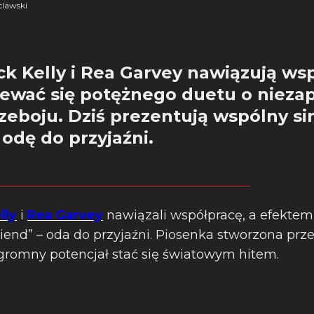
lawski
ck Kelly i Rea Garvey nawiązują ws
ewać się potężnego duetu o nieza
zeboju. Dziś prezentują wspólny si
 odę do przyjaźni.
lly
i
Rea Garvey
nawiązali współpracę, a efektem
riend” – oda do przyjaźni. Piosenka stworzona pr
ogromny potencjał stać się światowym hitem.