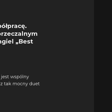
półpracę.
przeczalnym
ngiel „Best
 jest wspólny
zez tak mocny duet