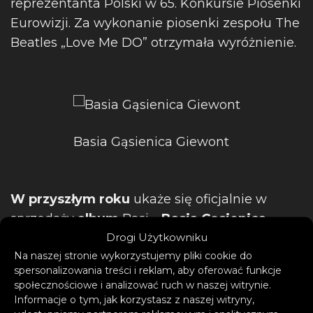
reprezentanta Polski w 65. Konkursie Piosenki
Eurowizji. Za wykonanie piosenki zespołu The
Beatles „Love Me DO” otrzymała wyróżnienie.
Basia Gąsienica Giewont
W przyszłym roku
ukaże się oficjalnie w
sprzedaży
album
Basi,
„Basia Gąsienica
Drogi Użytkowniku
Giewont Śpiewa Piosenki Andrzeja
Na naszej stronie wykorzystujemy pliki cookie do
Zaryckiego”
, projekt zrealizowany w ramach
spersonalizowania treści i reklam, aby oferować funkcje
programu stypendialnego Ministra Kultury i
społecznościowe i analizować ruch w naszej witrynie.
Dziedzictwa Narodowego – Kultura w sieci.
Informacje o tym, jak korzystasz z naszej witryny,