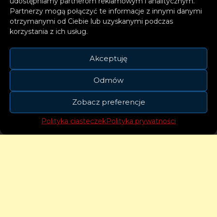
udostępniamy partnerom reklamowym i analitycznym.
Znajdziemy na nim świetnie wyśpiewane
Partnerzy mogą połączyć te informacje z innymi danymi
przez Basie 5 piosenek, a w nagraniach
otrzymanymi od Ciebie lub uzyskanymi podczas
towarzyszą jej muzycy: fortepian Piotr
korzystania z ich usług.
Wyleżoł, kontrabas Adam „Szabas”
Kowalewski, perkusja Krzysztof Dziedzic,
Akceptuję
gitara Andrzej Gondek. Słowa: Dariusz
Odmów
Bazaczek, Jan Nowicki, Józef Baran, Monika
Partyk.
Zobacz preferencje
Polityka ciasteczek
Polityka prywatności