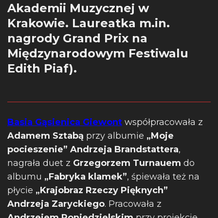
Akademii Muzycznej w
Krakowie. Laureatka m.in.
nagrody Grand Prix na
Międzynarodowym Festiwalu
Edith Piaf).
Basia Gąsienica Giewont
współpracowała z
Adamem Sztabą
przy albumie
„Moje
pocieszenie” Andrzeja Brandstattera
,
nagrała duet z
Grzegorzem Turnauem
do
albumu
„Fabryka klamek”
, śpiewała też na
płycie
„Krajobraz Rzeczy Pięknych”
Andrzeja Zaryckiego
. Pracowała z
Andrzejem Poniedzielskim
przy projekcie