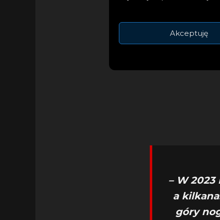
Wokalista nie ukry
Akceptuję
lekką i wesołą mel
– W 2023 
a kilkan
góry nog