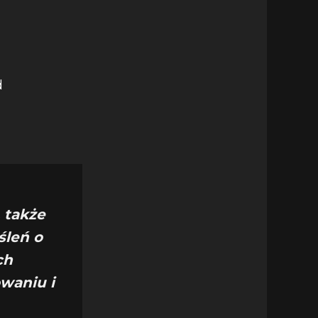
 także
śleń o
ch
waniu i