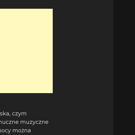
lska, czym
a huczne muzyczne
ółnocy można