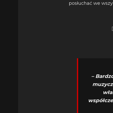
posłuchać we wszy
– Bardz
muzyczn
wła
współcze