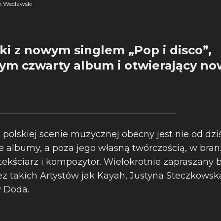
 Weclawski
i z nowym singlem „Pop i disco”,
ym czwarty album i otwierający no
 polskiej scenie muzycznej obecny jest nie od dzi
ne albumy, a poza jego własną twórczością, w bran
 tekściarz i kompozytor. Wielokrotnie zapraszany 
z takich Artystów jak Kayah, Justyna Steczkowska
y Doda.