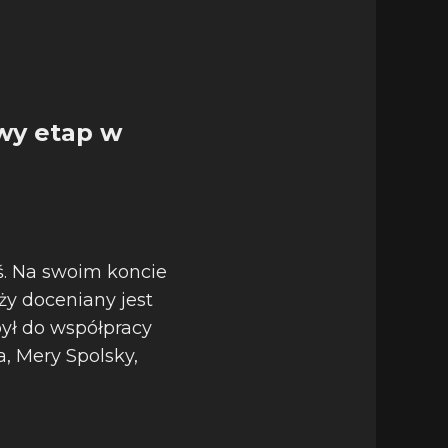
wy etap w
ś. Na swoim koncie
ży doceniany jest
był do współpracy
, Mery Spolsky,