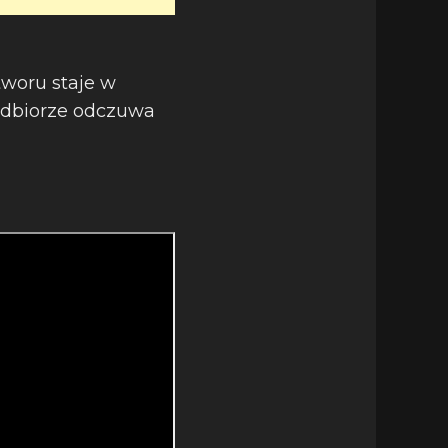
tworu staje w
odbiorze odczuwa