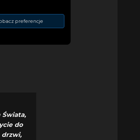
a pod pozornie
obacz preferencje
e.
 Świata,
ycie do
 drzwi,