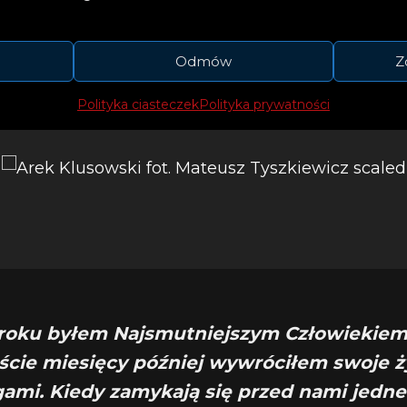
wa, że to dla niego bardzo ważna piosenka, kryjąc
Odmów
Z
odią zdecydowanie mniej optymistyczne przesłani
Polityka ciasteczek
Polityka prywatności
roku byłem Najsmutniejszym Człowiekiem
aście miesięcy później wywróciłem swoje ż
ami. Kiedy zamykają się przed nami jedne