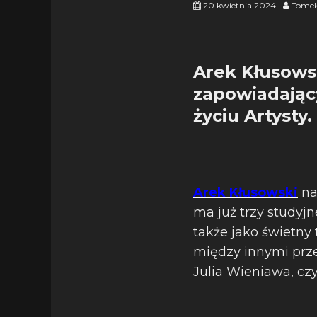
20 kwietnia 2024
Tomek
Arek Kłusowsk
zapowiadając
życiu Artysty.
Arek Kłusowski
na
ma już trzy studyj
także jako świetny
między innymi prze
Julia Wieniawa, cz