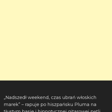
„Nadszedł weekend, czas ubrań włoskich
marek” – rapuje po hiszpańsku Pluma na
tłustym basie i hipnotycznej gitarowej pętli.