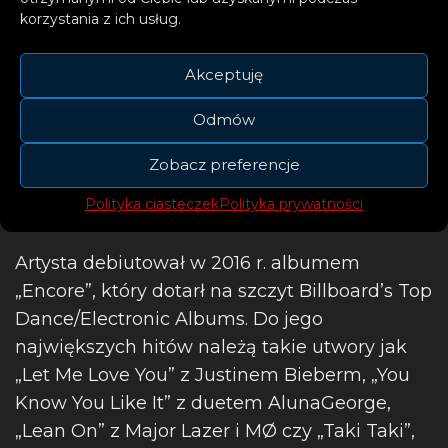
osiągnął sukces w skali, do której niewielu jest
korzystania z ich usług.
w stanie się zbliżyć.
Akceptuję
Odmów
Zobacz preferencje
Polityka ciasteczek
Polityka prywatności
Artysta debiutował w 2016 r. albumem
„Encore”, który dotarł na szczyt Billboard’s Top
Dance/Electronic Albums. Do jego
największych hitów należą takie utwory jak
„Let Me Love You” z Justinem Bieberm, „You
Know You Like It” z duetem AlunaGeorge,
„Lean On” z Major Lazer i MØ czy „Taki Taki”,