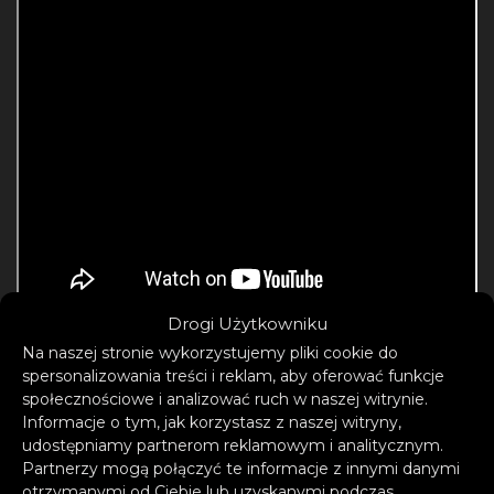
Drogi Użytkowniku
Na naszej stronie wykorzystujemy pliki cookie do
spersonalizowania treści i reklam, aby oferować funkcje
społecznościowe i analizować ruch w naszej witrynie.
Żaden inny artysta nie uosabia koncepcji
Informacje o tym, jak korzystasz z naszej witryny,
globalnej muzyki tanecznej lepiej niż DJ
udostępniamy partnerom reklamowym i analitycznym.
Snake, który w ciągu ostatniej dekady
Partnerzy mogą połączyć te informacje z innymi danymi
otrzymanymi od Ciebie lub uzyskanymi podczas