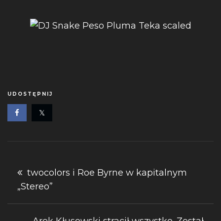
UDOSTĘPNIJ
Nawigacja
twocolors i Roe Byrne w kapitalnym
„Stereo”
wpisu