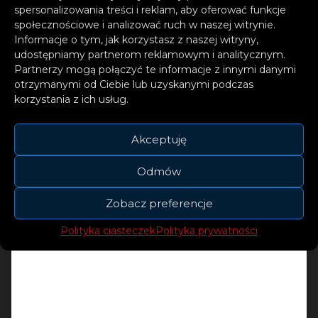
spersonalizowania treści i reklam, aby oferować funkcje
społecznościowe i analizować ruch w naszej witrynie.
Informacje o tym, jak korzystasz z naszej witryny,
udostępniamy partnerom reklamowym i analitycznym.
Partnerzy mogą połączyć te informacje z innymi danymi
otrzymanymi od Ciebie lub uzyskanymi podczas
Zdobycie wyróżnienia złotej płyty zajęło
korzystania z ich usług.
MODELKOM tylko 10 dni od premiery singla.
Akceptuję
Odmów
Zobacz preferencje
Polityka ciasteczek
Polityka prywatności