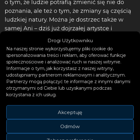
o tym, że ludzie potrafią zmienić się nie do
poznania, ale też o tym, że zmiany są częścią
ludzkiej natury. Można je dostrzec także w
samej Ani – dziś już dojrzałej artystce i
świadomej swojej siły kobiecie, która wie
Drogi Użytkowniku
czego chce i nie boi się po to sięgać. Choć po
Na naszej stronie wykorzystujemy pliki cookie do
raz kolejny Ania podejmuje w tekście
spersonalizowania treści i reklam, aby oferować funkcje
społecznościowe i analizować ruch w naszej witrynie.
tematykę relacji damsko-męskich, tym razem
Informacje o tym, jak korzystasz z naszej witryny,
wypowiada się z pozycji świetnej
udostępniamy partnerom reklamowym i analitycznym.
obserwatorki, dostrzegającej złożoność
Partnerzy mogą połączyć te informacje z innymi danymi
otrzymanymi od Ciebie lub uzyskanymi podczas
ludzkiej natury, której słowa mają w sobie
korzystania z ich usług.
spokój i lekkość wynikające z zebranych już
wcześniej doświadczeń.
Akceptuję
Odmów