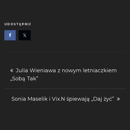
UDOSTĘPNIJ
Nawigacja
Julia Wieniawa z nowym letniaczkiem
„Sobą Tak”
wpisu
Sonia Maselik i Vix.N śpiewają „Daj żyć”