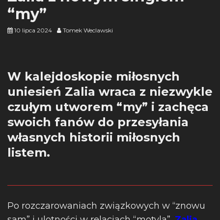
“my”
10 lipca 2024
Tomek Weclawski
W kalejdoskopie miłosnych
uniesień Zalia wraca z niezwykle
czułym utworem “my” i zachęca
swoich fanów do przesyłania
własnych historii miłosnych
listem.
Po rozczarowaniach związkowych w “znowu
sam” i ulotności w relacjach “motyla”,
Zalia