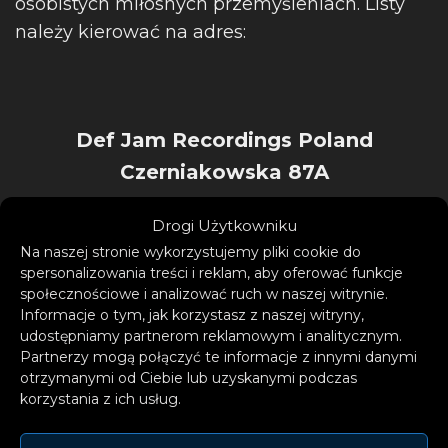
osobistych miłosnych przemyśleniach. Listy
należy kierować na adres:
Def Jam Recordings Poland
Czerniakowska 87A
00-718 Warszawa
Drogi Użytkowniku
z dopiskiem: LIST DO ZALII
Na naszej stronie wykorzystujemy pliki cookie do
spersonalizowania treści i reklam, aby oferować funkcje
społecznościowe i analizować ruch w naszej witrynie.
Informacje o tym, jak korzystasz z naszej witryny,
udostępniamy partnerom reklamowym i analitycznym.
Zalia opowiada historię miłosną, która
Partnerzy mogą połączyć te informacje z innymi danymi
otrzymanymi od Ciebie lub uzyskanymi podczas
pozwala na wzajemne porozumienie bez
korzystania z ich usług.
słów. Mimo przeszkód i rozłąki, jest w niej
miejsce na szczęśliwy powrót do siebie. Mówi