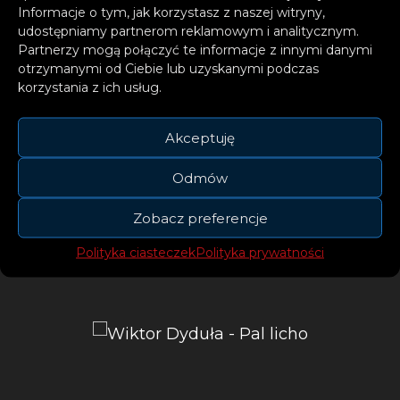
Rok wprowadza nas Dyduła.
Informacje o tym, jak korzystasz z naszej witryny,
udostępniamy partnerom reklamowym i analitycznym.
Partnerzy mogą połączyć te informacje z innymi danymi
otrzymanymi od Ciebie lub uzyskanymi podczas
korzystania z ich usług.
Do utworu powstał teledysk autorstwa
Michała Sierakowskiego. W klipie Wiktor po
Akceptuję
raz kolejny prezentuje swoje umiejętności
taneczno-aktorskie, wcielając się w osiem
Odmów
alternatywnych wersji samego siebie.
Zobacz preferencje
Wszystko to z charakterystycznym dla Dyduły
z przymrużeniem oka.
Polityka ciasteczek
Polityka prywatności