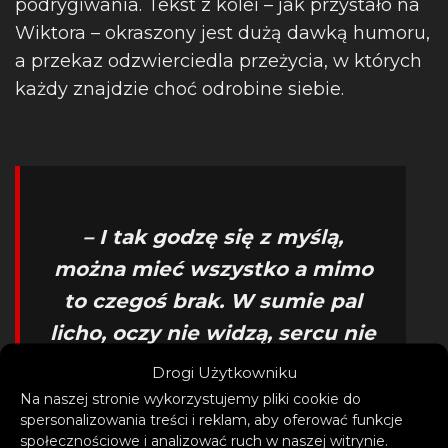
podrygiwania. Tekst z kolei – jak przystało na
Wiktora – okraszony jest dużą dawką humoru,
a przekaz odzwierciedla przeżycia, w których
każdy znajdzie choć odrobine siebie.
– I tak godzę się z myślą,
można mieć wszystko a mimo
to czegoś brak. W sumie pal
licho, oczy nie widzą, sercu nie
będzie żal.
Drogi Użytkowniku
Na naszej stronie wykorzystujemy pliki cookie do
– z takim przekazem w Nowy
spersonalizowania treści i reklam, aby oferować funkcje
społecznościowe i analizować ruch w naszej witrynie.