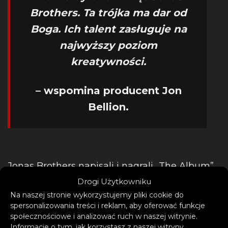
Brothers. Ta trójka ma dar od
Boga. Ich talent zasługuje na
najwyższy poziom
kreatywności.
– wspomina producent Jon
Bellion.
Jonas Brothers napisali i nagrali „The Album”
z Bellionem. Wspólnie odkryli nowe brzmienie
Drogi Użytkowniku
zespołu, w pełni wykorzystując swoje zasoby.
Na naszej stronie wykorzystujemy pliki cookie do
spersonalizowania treści i reklam, aby oferować funkcje
Teraz zapraszają nas w nieprzewidywalną,
społecznościowe i analizować ruch w naszej witrynie.
kreatywną podróż, na którą zdecydowanie
Informacje o tym, jak korzystasz z naszej witryny,