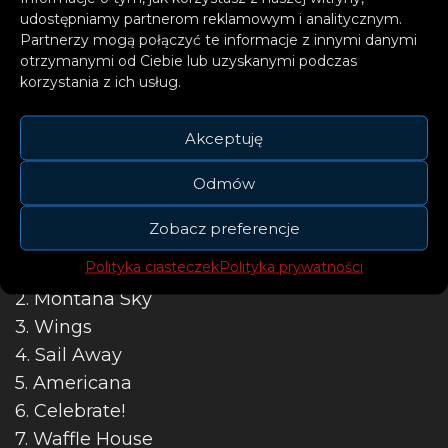
warto było czekać.
udostępniamy partnerom reklamowym i analitycznym.
Partnerzy mogą połączyć te informacje z innymi danymi
otrzymanymi od Ciebie lub uzyskanymi podczas
Tracklista
korzystania z ich usług.
Akceptuję
Odmów
Zobacz preferencje
Polityka ciasteczek
Polityka prywatności
1. Miracle
2. Montana Sky
3. Wings
4. Sail Away
5. Americana
6. Celebrate!
7. Waffle House