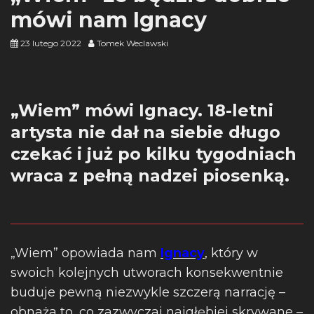
mówi nam Ignacy
23 lutego 2022
Tomek Weclawski
„Wiem” mówi Ignacy. 18-letni
artysta nie dał na siebie długo
czekać i już po kilku tygodniach
wraca z pełną nadzei piosenką.
„Wiem” opowiada nam
Ignacy
, który w
swoich kolejnych utworach konsekwentnie
buduje pewną niezwykle szczerą narrację –
obnaża to, co zazwyczaj najgłębiej skrywane –