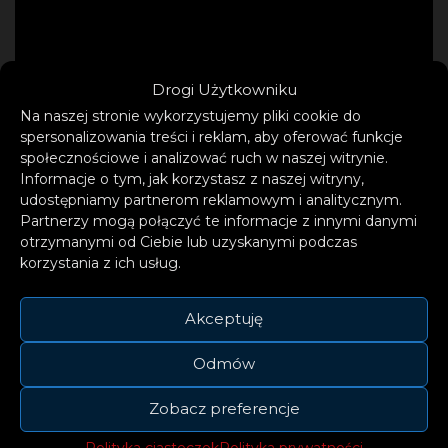
Drogi Użytkowniku
Na naszej stronie wykorzystujemy pliki cookie do
spersonalizowania treści i reklam, aby oferować funkcje
społecznościowe i analizować ruch w naszej witrynie.
Informacje o tym, jak korzystasz z naszej witryny,
udostępniamy partnerom reklamowym i analitycznym.
Partnerzy mogą połączyć te informacje z innymi danymi
otrzymanymi od Ciebie lub uzyskanymi podczas
Młody artysta z Krosna podbija polską scenę
korzystania z ich usług.
muzyczną. Związał się z muzyką już w
dzieciństwie. Swoją przygodę ze śpiewem
Akceptuję
rozpoczął w wieku 7 lat. Uczestniczył w
Odmów
zajęciach Studia Piosenki Swing. W tym
miejscu zaraził się pasją, która zaowocowała
Zobacz preferencje
dzisiejszą karierą muzyczną oraz kolejnymi
Polityka ciasteczek
Polityka prywatności