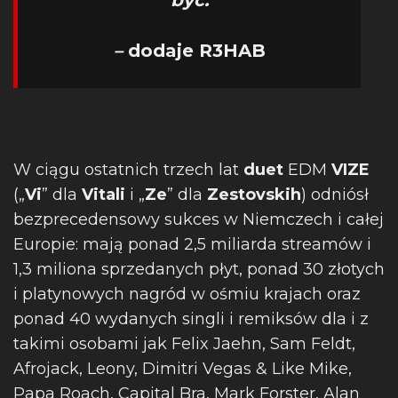
być.
–
dodaje R3HAB
W ciągu ostatnich trzech lat
duet
EDM
VIZE
(„
Vi
” dla
Vitali
i „
Ze
” dla
Zestovskih
) odniósł
bezprecedensowy sukces w Niemczech i całej
Europie: mają ponad 2,5 miliarda streamów i
1,3 miliona sprzedanych płyt, ponad 30 złotych
i platynowych nagród w ośmiu krajach oraz
ponad 40 wydanych singli i remiksów dla i z
takimi osobami jak Felix Jaehn, Sam Feldt,
Afrojack, Leony, Dimitri Vegas & Like Mike,
Papa Roach, Capital Bra, Mark Forster, Alan