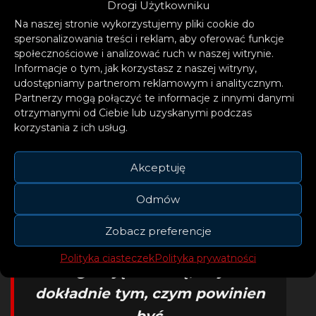
– Obserwuję VIZE od wielu lat
Drogi Użytkowniku
i jestem podekscytowany, że
Na naszej stronie wykorzystujemy pliki cookie do
spersonalizowania treści i reklam, aby oferować funkcje
w końcu znaleźliśmy
społecznościowe i analizować ruch w naszej witrynie.
odpowiednią okazję do
Informacje o tym, jak korzystasz z naszej witryny,
udostępniamy partnerom reklamowym i analitycznym.
współpracy. Ten proces
Partnerzy mogą połączyć te informacje z innymi danymi
twórczy podobał mi się od
otrzymanymi od Ciebie lub uzyskanymi podczas
korzystania z ich usług.
pierwszego dnia; VIZE mają
jasny kierunek i doskonałą
Akceptuję
etykę pracy. «One Last Time»
Odmów
to kawałek o pogodzeniu się z
rzeczywistością i postawieniu
Zobacz preferencje
na taniec. Ma w sobie prostą
Polityka ciasteczek
Polityka prywatności
elegancję i wierzę, że jest
dokładnie tym, czym powinien