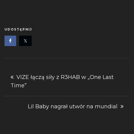
UDOSTĘPNIJ
Nawigacja
VIZE łączą siły z R3HAB w „One Last
Time”
wpisu
Lil Baby nagrał utwór na mundial