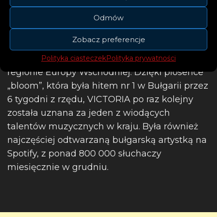
„Paradox” to pierwsze wydawnictwo VICTORII
w 2024 roku, po serii bardzo udanych singli z
Odmów
2023 roku. W ubiegłym roku artystka
Zobacz preferencje
podpisała kontrakt z Warner Music Group i
została kluczową artystką wytwórni w
Polityka ciasteczek
Polityka prywatności
regionie Europy Wschodniej. Dzięki piosence
„bloom”, która była hitem nr 1 w Bułgarii przez
6 tygodni z rzędu, VICTORIA po raz kolejny
została uznana za jeden z wiodących
talentów muzycznych w kraju. Była również
najczęściej odtwarzaną bułgarską artystką na
Spotify, z ponad 800 000 słuchaczy
miesięcznie w grudniu.