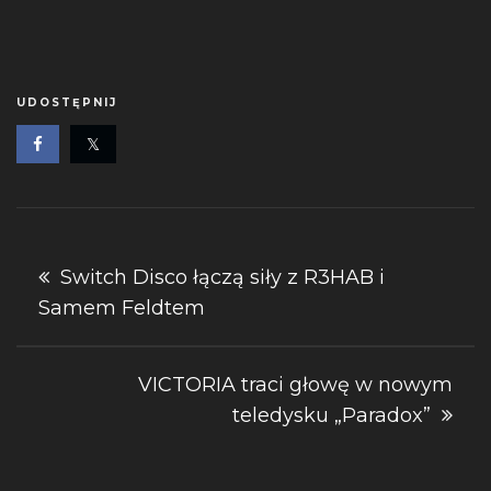
UDOSTĘPNIJ
Nawigacja
Switch Disco łączą siły z R3HAB i
Samem Feldtem
wpisu
VICTORIA traci głowę w nowym
teledysku „Paradox”