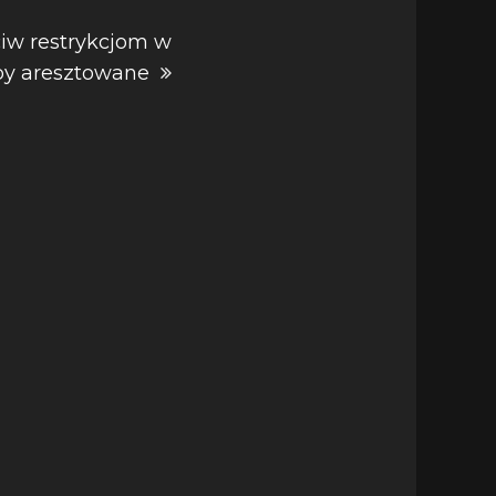
ciw restrykcjom w
by aresztowane