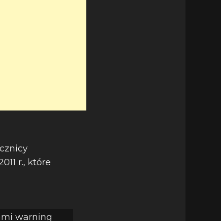
ocznicy
011 r., które
nami warning