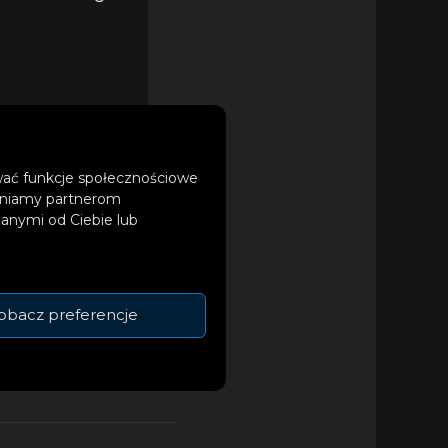
ować funkcje społecznościowe
tępniamy partnerom
anymi od Ciebie lub
we przepisy
silne wstrząsy.
obacz preferencje