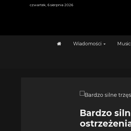
Skip
czwartek, 6 sierpnia 2026
to
content
Wiadomości
Music
Bardzo sil
ostrzeżeni