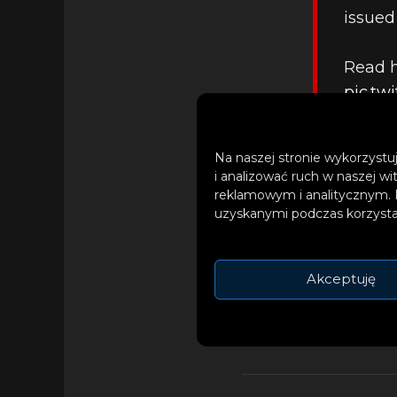
issued
Read 
pic.tw
— Eag
Na naszej stronie wykorzystuj
i analizować ruch w naszej wi
reklamowym i analitycznym. 
Japonia jest regul
uzyskanymi podczas korzystan
budowlane, których
Akceptuję
UDOSTĘPNIJ