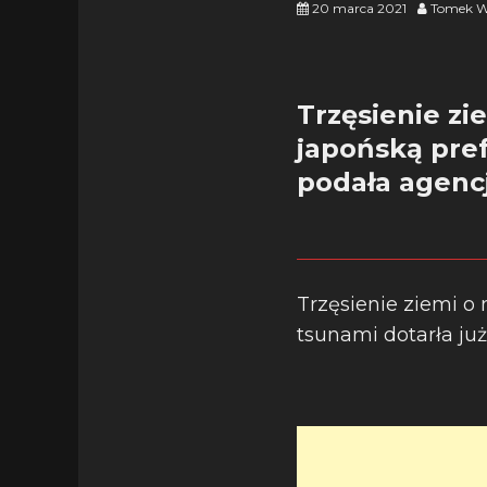
20 marca 2021
Tomek W
Trzęsienie zi
japońską pre
podała agenc
Trzęsienie ziemi o
tsunami dotarła ju