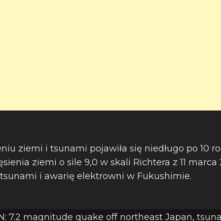
eniu ziemi i tsunami pojawiła się niedługo po 10 r
sienia ziemi o sile 9,0 w skali Richtera z 11 marca 2
tsunami i awarię elektrowni w Fukushimie.
N: 7.2 magnitude quake off northeast Japan, tsu