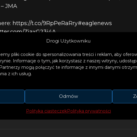
 – JMA
here:
https://t.co/9RpPeRaRry
#eaglenews
itter.com/ZiaxG23j4A
Drogi Użytkowniku
le News (@EagleNews)
March 20, 2021
emy pliki cookie do spersonalizowania treści i reklam, aby ofer
trynie. Informacje o tym, jak korzystasz z naszej witryny, udos
Partnerzy mogą połączyć te informacje z innymi danymi otrzym
arnie nawiedzana przez trzęsienia ziemi i ma suro
ia z ich usług.
 celem jest zapewnienie odporności budynków na 
Odmów
Z
Polityka ciasteczek
Polityka prywatności