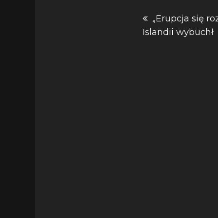
Nawigacja
„Erupcja się r
Islandii wybuchł
wpisu