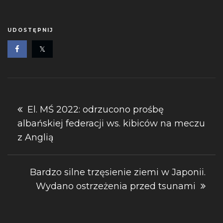
UDOSTĘPNIJ
Nawigacja
El. MŚ 2022: odrzucono prośbę
albańskiej federacji ws. kibiców na meczu
wpisu
z Anglią
Bardzo silne trzęsienie ziemi w Japonii.
Wydano ostrzeżenia przed tsunami