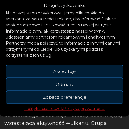
Drogi Użytkowniku
Fyrsta mynd af gosinu. Tekin úr
Na naszej stronie wykorzystujemy pliki cookie do
spersonalizowania treści i reklam, aby oferować funkcje
þyrlu Landhelgisgæslunnar. Syðri
społecznościowe i analizować ruch w naszej witrynie.
endi tungunnar er um 2,6 km frá
Informacje o tym, jak korzystasz z naszej witryny,
Suðurstrandarvegi. Miðað við fyrstu
udostępniamy partnerom reklamowym i analitycznym.
Partnerzy mogą połączyć te informacje z innymi danymi
upplýsingar er sprungan um 200 m
otrzymanymi od Ciebie lub uzyskanymi podczas
löng.
pic.twitter.com/MeRCLCtcrv
korzystania z ich usług.
— Veðurstofa Íslands / Icelandic Met
Akceptuję
Office (@Vedurstofan)
March 19,
2021
Odmów
Zobacz preferencje
Przed zbliżającym się wybuchem ostrzegali
Polityka ciasteczek
Polityka prywatności
od dłuższego czasu sejsmolodzy obserwujący
wzrastającą aktywność wulkanu. Grupa