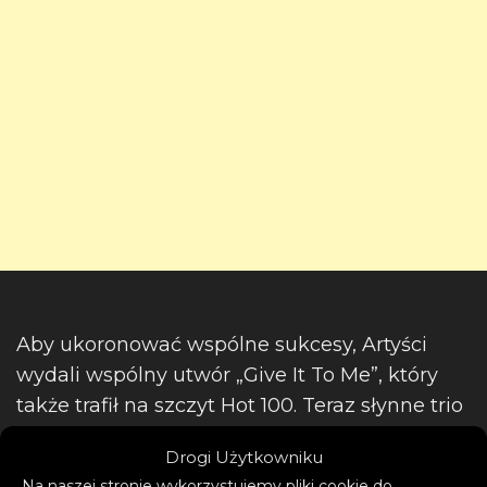
Aby ukoronować wspólne sukcesy, Artyści
wydali wspólny utwór „Give It To Me”, który
także trafił na szczyt Hot 100. Teraz słynne trio
powraca, by ponownie podbić listy przebojów.
Drogi Użytkowniku
Posłuchajcie:
Na naszej stronie wykorzystujemy pliki cookie do