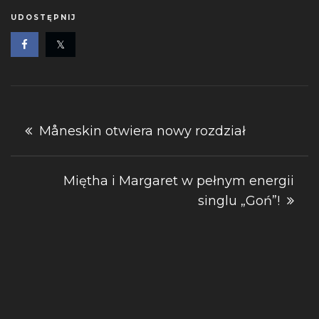
UDOSTĘPNIJ
Nawigacja
Måneskin otwiera nowy rozdział
wpisu
Miętha i Margaret w pełnym energii
singlu „Goń”!