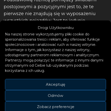
postojowymi a pozycyjnymi jest to, że te
pierwsze nie znajdują się w wyposażeniu
wszystkich pojazdów. Jest to jedynie
dodatkowy typ oświetlenia wprowadzony
Drogi Użytkowniku
przez producentów w niektórych
Na naszej stronie wykorzystujemy pliki cookie do
spersonalizowania treści i reklam, aby oferować funkcje
samochodach.
społecznościowe i analizować ruch w naszej witrynie.
Informacje o tym, jak korzystasz z naszej witryny,
Światła postojowe można uruchamiać na
udostępniamy partnerom reklamowym i analitycznym.
Partnerzy mogą połączyć te informacje z innymi danymi
wiele sposobów – tylko po prawej bądź lewej
otrzymanymi od Ciebie lub uzyskanymi podczas
stronie pojazdu, z przodu lub z tyłu pojazdu.
korzystania z ich usług.
Tego typu reflektory mogą być wykorzystane
jedynie w pojazdach o długości nie większej
Akceptuję
niż 6 metrów i szerokości poniżej 2 metrów.
Odmów
Zobacz preferencje