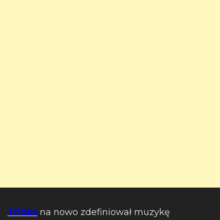
Tribbs
na nowo zdefiniował muzykę