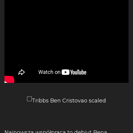
Najnowsza współpraca to debiut Bena