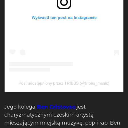
Wyświetl ten post na Instagramie
Post udostępniony przez TRIBBS (@tribbs_music)
Jego kolega
Ben Cristovao
jest
charyzmatycznym czeskim artystą
mieszającym miejską muzykę, pop i rap. Ben