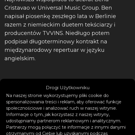
Cristavao w Universal Music Group. Ben
napisał piosenkę zeszłego lata w Berlinie
razem z niemieckim duetem tekściarzy i
producentów TVVINS. Niedługo potem
podpisał długoterminowy kontrakt na
międzynarodowy repertuar w języku
angielskim.
Ben Cristovao urodził się w czeskim mieście
Drogi Użytkowniku
Pilzno. Jest piosenkarzem, autorem tekstów,
Na naszej stronie wykorzystujemy pliki cookie do
sportowcem oraz aktorem. Jego mama
spersonalizowania treści i reklam, aby oferować funkcje
pochodzi z Czech, a ojciec z Angoli. Obecnie
społecznościowe i analizować ruch w naszej witrynie.
Informacje o tym, jak korzystasz z naszej witryny,
należy do najważniejszych artystów czeskiej
udostępniamy partnerom reklamowym i analitycznym.
sceny.
Partnerzy mogą połączyć te informacje z innymi danymi
otrzymanymi od Ciebie lub uzyskanymi podczas