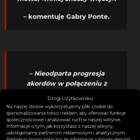
– komentuje Gabry Ponte.
– Nieodparta progresja
akordów w połączeniu z
poruszającym wokalem
Drogi Użytkowniku
Clementine Douglas i
Na naszej stronie wykorzystujemy pliki cookie do
niezwykle chwytliwym
spersonalizowania treści i reklam, aby oferować funkcje
społecznościowe i analizować ruch w naszej witrynie.
melodyjnym hookiem to
Informacje o tym, jak korzystasz z naszej witryny,
przepis na zwycięstwo. Ten
udostępniamy partnerom reklamowym i analitycznym.
Partnerzy mogą połączyć te informacje z innymi danymi