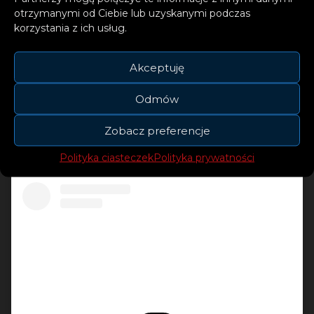
crossover sprawi, że poczujesz
otrzymanymi od Ciebie lub uzyskanymi podczas
korzystania z ich usług.
się szczęśliwy od pierwszego
przesłuchania!
Akceptuję
–
z dumą dodaje Alex Gaudino
Odmów
Zobacz preferencje
Polityka ciasteczek
Polityka prywatności