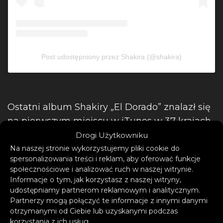
Post udostępniony przez Shakira (@shakira)
Ostatni album Shakiry „El Dorado” znalazł się
na pierwszym miejscu w iTunes w 37 krajach.
Zdobył także nagrodę dla najlepszego
Drogi Użytkowniku
popowego albumu wokalnego na rozdaniu
Na naszej stronie wykorzystujemy pliki cookie do
spersonalizowania treści i reklam, aby oferować funkcje
Latin Grammy Awards 2017 oraz dla
społecznościowe i analizować ruch w naszej witrynie.
najlepszego popowego albumu latynoskiego
Informacje o tym, jak korzystasz z naszej witryny,
na rozdaniu nagród Grammy w 2018 roku.
udostępniamy partnerom reklamowym i analitycznym.
Partnerzy mogą połączyć te informacje z innymi danymi
Płyta zgromadziła do tej pory ponad 10
otrzymanymi od Ciebie lub uzyskanymi podczas
miliardów odtworzeń w serwisach
korzystania z ich usług.