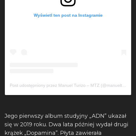
Wyświetl ten post na Instagramie
Post udostępniony przez Manuel Turizo – MTZ (@manuelturizo)
Jego pierwszy album studyjny „ADN” ukazał
się w 2019 roku. Dwa lata później wydał drugi
krążek „Dopamina”. Płyta zawierała