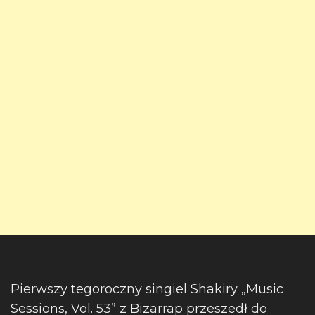
Pierwszy tegoroczny singiel Shakiry „Music
Sessions, Vol. 53” z Bizarrap przeszedł do