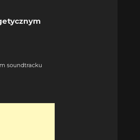
rgetycznym
ym soundtracku