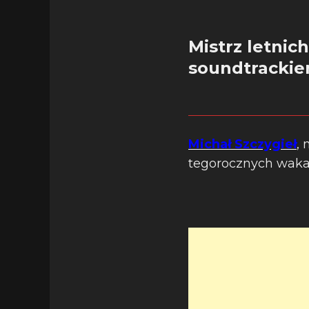
Mistrz letnic
soundtrackie
Michał Szczygieł
,
tegorocznych wakac