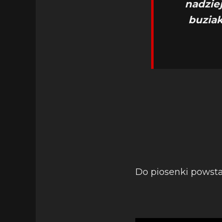
nadzie
buziak
Do piosenki powstał