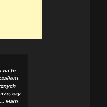
 na te
czaiłem
cznych
rze, czy
me… Mam