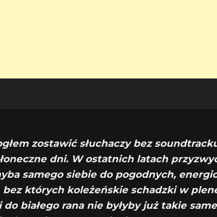
ogłem zostawić słuchaczy bez soundtracku
słoneczne dni. W ostatnich latach przyzwy
hyba samego siebie do pogodnych, energi
bez których koleżeńskie schadzki w plene
do białego rana nie byłyby już takie sa