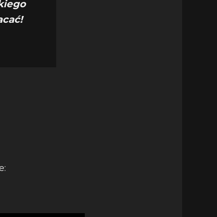
kiego
acać!
e: