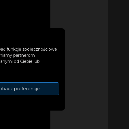
ować funkcje społecznościowe
tępniamy partnerom
anymi od Ciebie lub
obacz preferencje