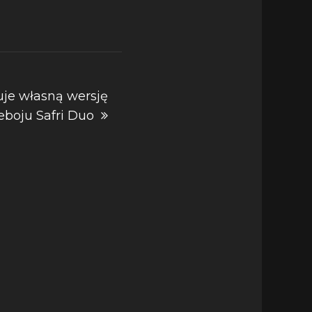
uje własną wersję
eboju Safri Duo