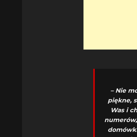
– Nie m
piękne, 
Was i c
numerów, 
domówki 