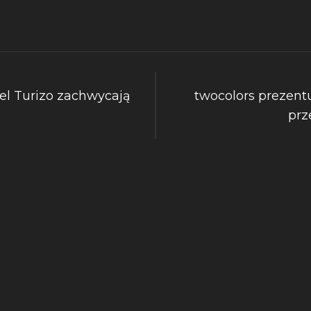
el Turizo zachwycają
twocolors prezent
prz