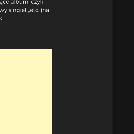
ce album, czyli
wy singiel „etc. (na
i.