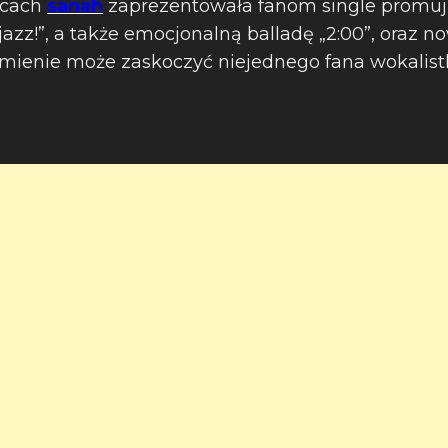
ącach
sanah
zaprezentowała fanom single promują
jazz!”, a także emocjonalną balladę „2:00”, oraz no
rzmienie może zaskoczyć niejednego fana wokalistk