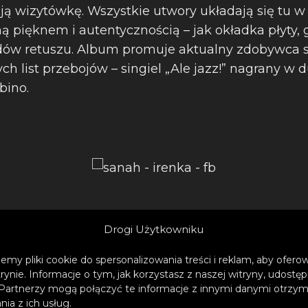
ą wizytówkę. Wszystkie utwory układają się tu w 
ną pięknem i autentycznością – jak okładka płyty,
adów retuszu. Album promuje aktualny zdobywca 
h list przebojów – singiel „Ale jazz!” nagrany w d
bino.
Drogi Użytkowniku
a w wersji cyfrowej oraz w czterech wersjach fizy
emy pliki cookie do spersonalizowania treści i reklam, aby ofer
trynie. Informacje o tym, jak korzystasz z naszej witryny, udos
(z 6 dodatkowymi utworami, m.in. dostępnymi dot
Partnerzy mogą połączyć te informacje z innymi danymi otrzym
 winylu (tylko z utworami, jakie nie ukazały się wc
ia z ich usług.