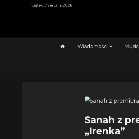
Skip
piątek, 7 sierpnia 2026
to
content
Wiadomości
Music
Sanah z pr
„Irenka”