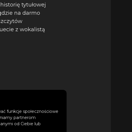
historię tytułowej
 gdzie na darmo
szczytów
uecie z wokalistą
cznych – na 1 CD, w
ować funkcje społecznościowe
tępniamy partnerom
ychczas tylko na
anymi od Ciebie lub
ześniej na