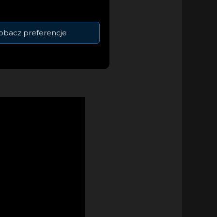
ylu i 2CD, dwoma
sible dress (Maro
obacz preferencje
ocztówek i