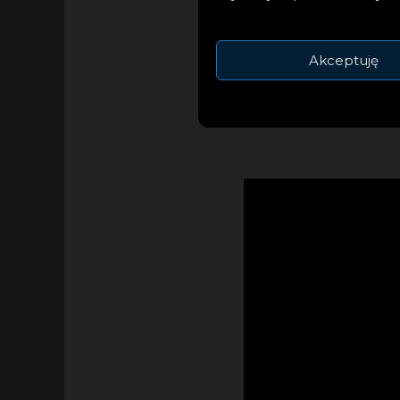
„Bujdzie”) oraz l
dodatkowymi krążka
Akceptuję
Music x Skytech Re
niespodziankami o