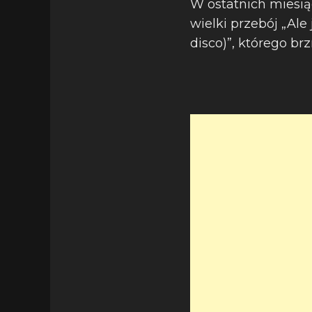
W ostatnich miesi
wielki przebój „Ale 
disco)”, którego b