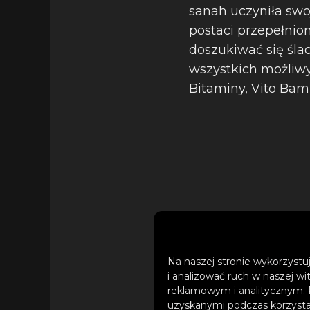
sanah uczyniła swoj
postaci przepełnio
doszukiwać się śl
wszystkich możliwyc
Bitaminy, Vito Bam
Płyta została wydan
Na naszej stronie wykorzystuj
i analizować ruch w naszej wi
wersji Deluxe 2CD 
reklamowym i analitycznym. 
winylu „Bujda”), na
uzyskanymi podczas korzystan