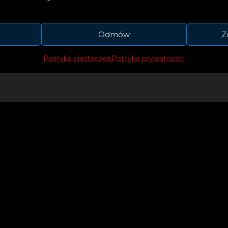
imitowanym Super Deluxe Box – z albumem na win
mi CD z różnymi bonusami m.in. z remixem „Invi
Odmów
Z
mix)”, slipmatą pod winyl, zestawem stylowych p
d sanah.
Polityka ciasteczek
Polityka prywatności