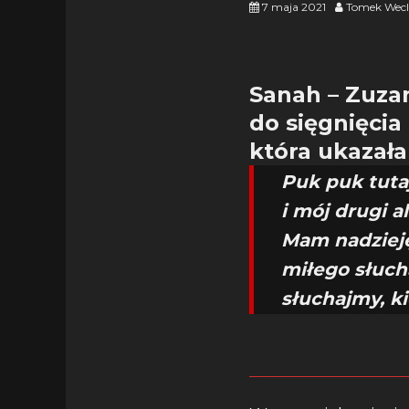
7 maja 2021
Tomek Wecl
Sanah – Zuzan
do sięgnięcia
która ukazała
Puk puk tuta
i mój drugi a
Mam nadzieję
miłego słuch
słuchajmy, ki