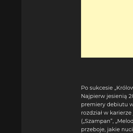
Po sukcesie „Królo
Najpierw jesienią 2
premiery debiutu w
rozdział w karierze
(„Szampan”, „Melod
przeboje, jakie nuc