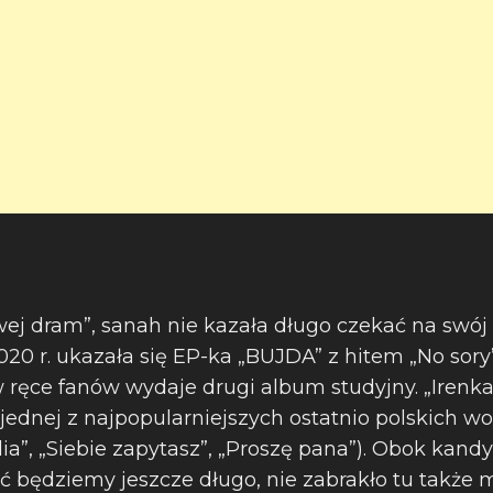
wej dram”, sanah nie kazała długo czekać na swój
020 r. ukazała się EP-ka „BUJDA” z hitem „No sory
 ręce fanów wydaje drugi album studyjny. „Irenka”
 jednej z najpopularniejszych ostatnio polskich wo
ia”, „Siebie zapytasz”, „Proszę pana”). Obok kand
ić będziemy jeszcze długo, nie zabrakło tu także me