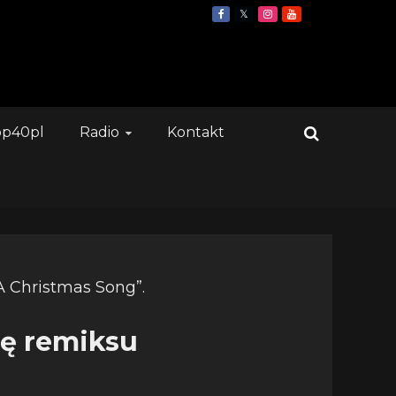
op40pl
Radio
Kontakt
ję remiksu