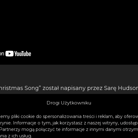
hristmas Song” został napisany przez Sarę Hudson
 i jej zespół na potrzeby albumu, który zawiera łąc
Drogi Użytkowniku
Cher różnych świątecznych klasyków, a także czter
ości również robi wrażenie: bliscy towarzysze, tac
emy pliki cookie do spersonalizowania treści i reklam, aby ofer
ael Bublé, Cyndi Lauper i Tyga, biorą mikrofon o
trynie. Informacje o tym, jak korzystasz z naszej witryny, udos
Partnerzy mogą połączyć te informacje z innymi danymi otrzym
rę albumu.
ia z ich usług.