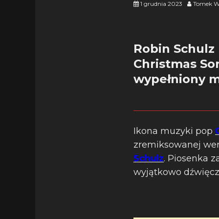
1 grudnia 2023
Tomek W
Robin Schulz
Christmas So
wypełniony m
Ikona muzyki pop
zremiksowanej wers
Schulz
. Piosenka z
wyjątkowo dźwięczn