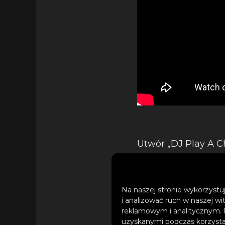
Utwór „DJ Play A C
Perry, Troye Sivan)
tym interpretacje 
kompozycje. Lista g
Na naszej stronie wykorzystuj
Stevie Wonder, Mich
i analizować ruch w naszej wi
reklamowym i analitycznym. 
wyjątkową atmosfe
uzyskanymi podczas korzystan