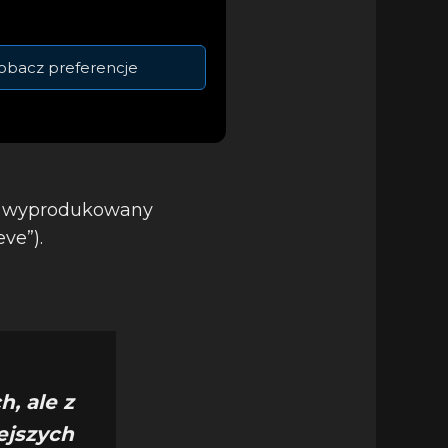
obacz preferencje
tał wyprodukowany
ve”).
, ale z
ejszych