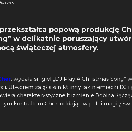
eclawski
 przekształca popową produkcję Ch
ng” w delikatnie poruszający utwó
ocą świąteczej atmosfery.
Cher
, wydała singiel „DJ Play A Christmas Song” 
ji. Utworem zajął się nikt inny jak niemiecki DJ 
awiera charakterystyczne brzmienie Robina, łącząc
ym kontraltem Cher, oddając w pełni magię Świą