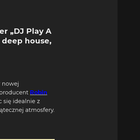
er „DJ Play A
r deep house,
w nowej
i producent
Robin
 się idealnie z
tecznej atmosfery.