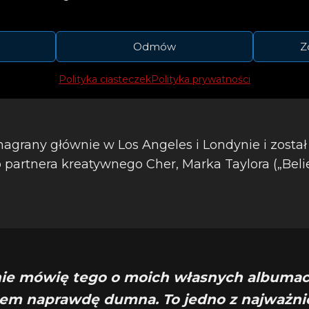
Odmów
Z
Polityka ciasteczek
Polityka prywatności
 nagrany głównie w Los Angeles i Londynie i zos
 partnera kreatywnego Cher, Marka Taylora („Belie
nie mówię tego o moich własnych albumach
tem naprawdę dumna. To jedno z najważni