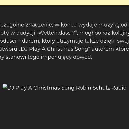
czególne znaczenie, w końcu wydaje muzykę od la
botę w audycji „Wetten,dass..?”, mógł po raz kolejn
dości – darem, który utrzymuje także dzięki swoj
utworu „DJ Play A Christmas Song” autorem które
jny stanowi tego imponujący dowód.