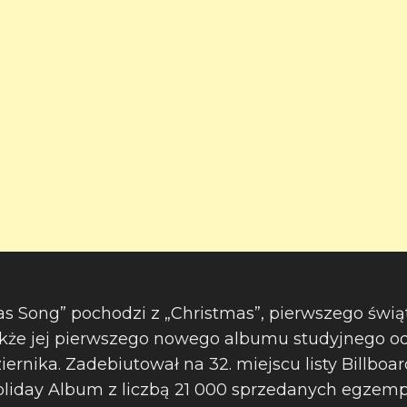
as Song” pochodzi z „Christmas”, pierwszego św
także jej pierwszego nowego albumu studyjnego od 
iernika. Zadebiutował na 32. miejscu listy Billboar
Holiday Album z liczbą 21 000 sprzedanych egzempl