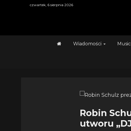
Skip
czwartek, 6 sierpnia 2026
to
content
Wiadomości
Music
Robin Schu
utworu „DJ