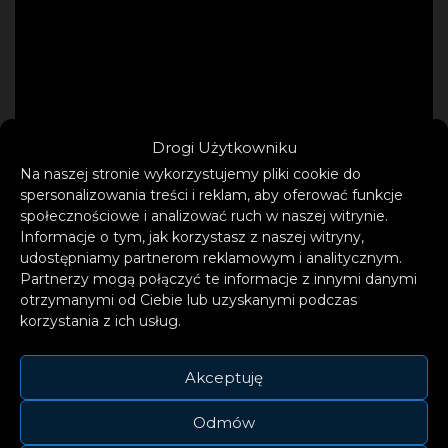
Drogi Użytkowniku
Na naszej stronie wykorzystujemy pliki cookie do
spersonalizowania treści i reklam, aby oferować funkcje
społecznościowe i analizować ruch w naszej witrynie.
Informacje o tym, jak korzystasz z naszej witryny,
udostępniamy partnerom reklamowym i analitycznym.
Partnerzy mogą połączyć te informacje z innymi danymi
otrzymanymi od Ciebie lub uzyskanymi podczas
korzystania z ich usług.
Utwory utalentowanego wokalisty
zgromadziły dotychczas ponad 80 mln
Akceptuję
streamów. remme występował przed takimi
artystami jak James Morrison, niemiecka
Odmów
supergwiazda LEA, Aidan Bissett czy Chris