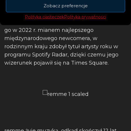
James. W mediach społecznościowych
Zobacz preferencje
chwalili go m.in. Ed Sheeran, Milky Chance czy
Polityka ciasteczek
Polityka prywatności
ABBA. Czeska rozgłośnia evropa2 okrzyknęła
go w 2022 r. mianem najlepszego
międzynarodowego newcomera, w
rodzinnym kraju zdobył tytuł artysty roku w
programu Spotify Radar, dzięki czemu jego
wizerunek pojawił się na Times Square.
remme żyje muzyką, odkąd skończył 12 lat.