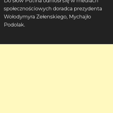
Do słów Putina odniósł się w mediach
społecznościowych doradca prezydenta
Wołodymyra Zełenskiego, Mychajło
Podolak.