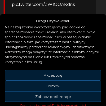
pic.twitter.com/ZW1OOAKdns
— OSINTtechnical
Drogi Użytkowniku
(@Osinttechnical)
October 8, 2022
Na naszej stronie wykorzystujemy pliki cookie do
spersonalizowania treści i reklam, aby oferować funkcje
społecznościowe i analizować ruch w naszej witrynie.
Informacje o tym, jak korzystasz z naszej witryny,
W sobotę rano, dzień po 70. urodzinach
udostępniamy partnerom reklamowym i analitycznym.
Władimira Putina, poważnie uszkodzony
Partnerzy mogą połączyć te informacje z innymi danymi
otrzymanymi od Ciebie lub uzyskanymi podczas
został jeden z symboli rosyjskiej napaści
korzystania z ich usług.
na Ukrainę. Na Moście Krymskim,
łączącym Rosję z okupowanym
Akceptuję
półwyspem, doszło do wybuchu. Zawaliły
Odmów
się przęsła jezdni, uszkodzona została też
część kolejowa. Most służy Rosjanom m.in.
Zobacz preferencje
w transporcie ciężkiego sprzętu na
Polityka ciasteczek
Polityka prywatności