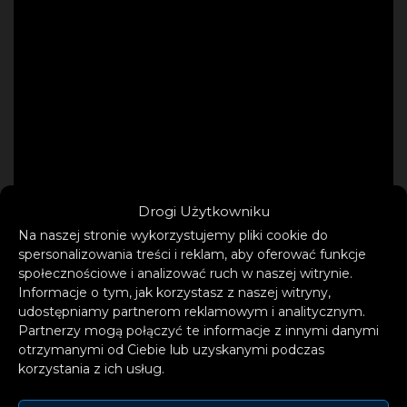
Drogi Użytkowniku
Na naszej stronie wykorzystujemy pliki cookie do
spersonalizowania treści i reklam, aby oferować funkcje
społecznościowe i analizować ruch w naszej witrynie.
Informacje o tym, jak korzystasz z naszej witryny,
udostępniamy partnerom reklamowym i analitycznym.
Partnerzy mogą połączyć te informacje z innymi danymi
Wyobraź sobie świat, który tworzy
otrzymanymi od Ciebie lub uzyskanymi podczas
nieograniczona niczym wyobraźnia. Świat, w
korzystania z ich usług.
którym możesz poczuć zapach koloru i