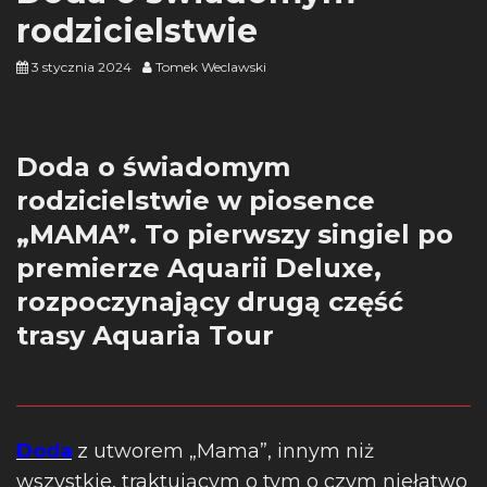
rodzicielstwie
3 stycznia 2024
Tomek Weclawski
Doda o świadomym
rodzicielstwie w piosence
„MAMA”. To pierwszy singiel po
premierze Aquarii Deluxe,
rozpoczynający drugą część
trasy Aquaria Tour
Doda
z utworem „Mama”, innym niż
wszystkie, traktującym o tym o czym niełatwo