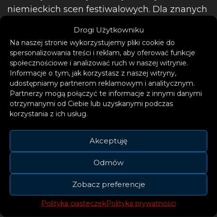
niemieckich scen festiwalowych. Dla znanych
wcześniej jako Eastblock
Drogi Użytkowniku
Bitches/Ostblockschlampen artystów
Na naszej stronie wykorzystujemy pliki cookie do
prawdopodobnie nie ma sceny, na której
spersonalizowania treści i reklam, aby oferować funkcje
jeszcze nie grali. W serwisach
społecznościowe i analizować ruch w naszej witrynie.
Informacje o tym, jak korzystasz z naszej witryny,
streamingowych zdobyli do tej pory ponad 30
udostępniamy partnerom reklamowym i analitycznym.
milionów streamów.
Partnerzy mogą połączyć te informacje z innymi danymi
otrzymanymi od Ciebie lub uzyskanymi podczas
korzystania z ich usług.
Akceptuję
Odmów
Z ponad 60 milionami streamów i remiksami
dla Dua Lipy, Wincenta Weissa i Gestört aber
Zobacz preferencje
Geil, duet
Max + Johann
szybko zdobył
Polityka ciasteczek
Polityka prywatności
uznanie na scenie tanecznej. W tym roku