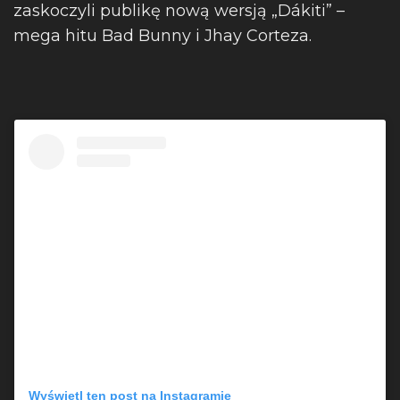
zaskoczyli publikę nową wersją „Dákiti” –
mega hitu Bad Bunny i Jhay Corteza.
Wyświetl ten post na Instagramie