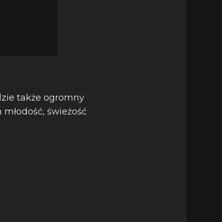
ędzie także ogromny
h młodość, świeżość