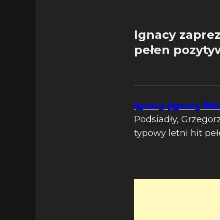
Ignacy zaprez
pełen pozytyw
Ignacy (Ignacy Bł
Podsiadły, Grzegor
typowy letni hit pe