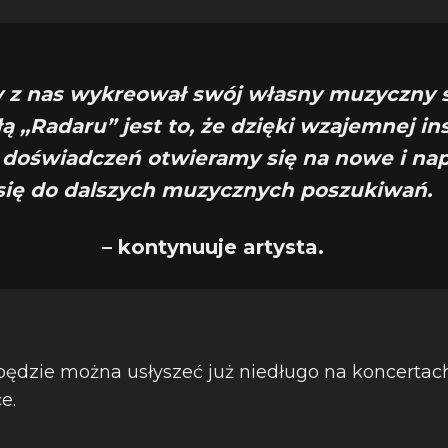
y z nas wykreował swój własny muzyczny ś
ą ,,Radaru” jest to, że dzięki wzajemnej insp
doświadczeń otwieramy się na nowe i n
się do dalszych muzycznych poszukiwań.
– kontynuuje artysta.
 będzie można usłyszeć już niedługo na koncertach
e.