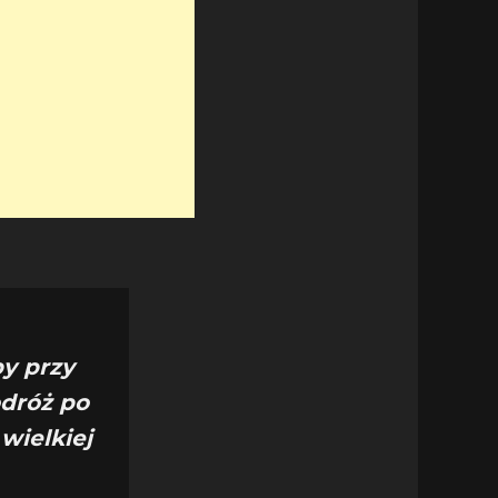
by przy
odróż po
wielkiej