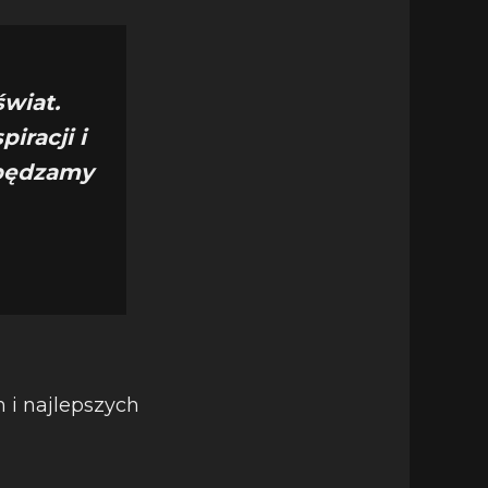
wiat.
iracji i
apędzamy
 i najlepszych