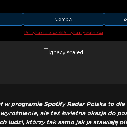
stała zaplanowana równocześnie ze startem najno
a, która promuje młodych artystów wartych słuchan
Odmów
Z
piątki wybrańców z całej Polski.
Polityka ciasteczek
Polityka prywatności
ał w programie Spotify Radar Polska to dla
 wyróżnienie, ale też świetna okazja do po
h ludzi, którzy tak samo jak ja stawiają p