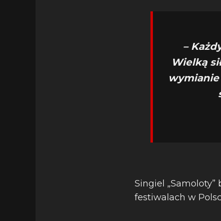
– Każd
Wielką sił
wymianie 
Singiel „Samoloty”
festiwalach w Polsc