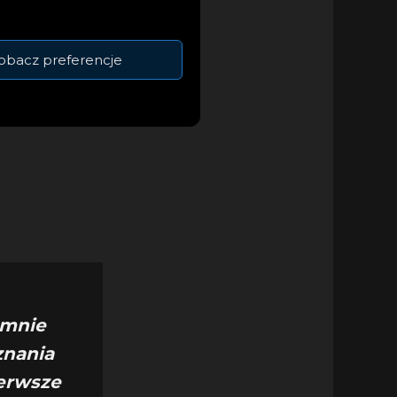
wszej edycji
ia. 18-letni Artysta
obacz preferencje
 mnie
znania
ierwsze