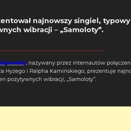
entował najnowszy singiel, typowy 
nych wibracji – „Samoloty”.
ażejowski)
, nazywany przez internautów połącze
za Hyżego i Ralpha Kamińskiego, prezentuje najno
łen pozytywnych wibracji, „Samoloty”.