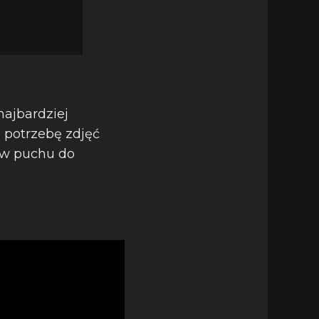
najbardziej
 potrzebę zdjęć
ów puchu do