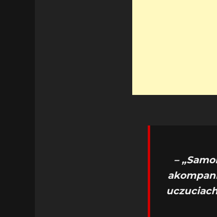
– „Samol
akompania
uczuciach,