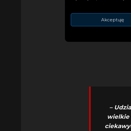
Premiera singla zo
Spotify Radar Polsk
Akceptuję
znalazł się pośród 
– Udzi
wielkie
ciekawyc