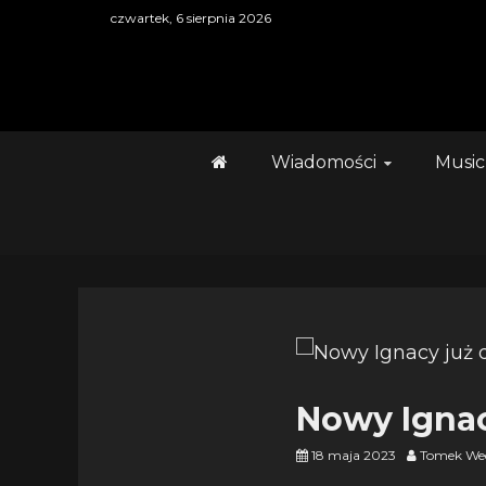
Skip
czwartek, 6 sierpnia 2026
to
content
Wiadomości
Music
Nowy Ignac
18 maja 2023
Tomek We