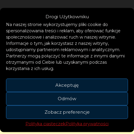
Drogi Użytkowniku
Widząca to, co się dzieje 17-latka, biegnie
Na naszej stronie wykorzystujemy pliki cookie do
wtedy w stronę niedźwiedzicy, obiema rękami
spersonalizowania treści i reklam, aby oferować funkcje
spycha ją z murka, podnosi małego psa i
społecznościowe i analizować ruch w naszej witrynie.
Informacje o tym, jak korzystasz z naszej witryny,
razem z pozostałymi czworonogami ucieka
udostępniamy partnerom reklamowym i analitycznym.
do domu. Na końcu nagrania niedźwiedzica z
Partnerzy mogą połączyć te informacje z innymi danymi
młodymi znika za murkiem.
otrzymanymi od Ciebie lub uzyskanymi podczas
korzystania z ich usług.
Akceptuję
Odmów
Zobacz preferencje
Polityka ciasteczek
Polityka prywatności