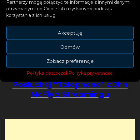
Partnerzy mogą połączyć te informacje z innymi danymi
trafiła na #2 Shazam Global Playlist, plasując
otrzymanymi od Ciebie lub uzyskanymi podczas
się zaraz za Harrym Stylesem.
Obecnie
korzystania z ich usług.
Marissa znajduje się w TOP5 polskich
wokalistek na Spotify, a ilość jej
Akceptuję
miesięcznych słuchaczy przekroczyła
Odmów
milion.
Zobacz preferencje
Polityka ciasteczek
Polityka prywatności
Posłuchaj “Telephone” z Jhn
McFly z Streamingu