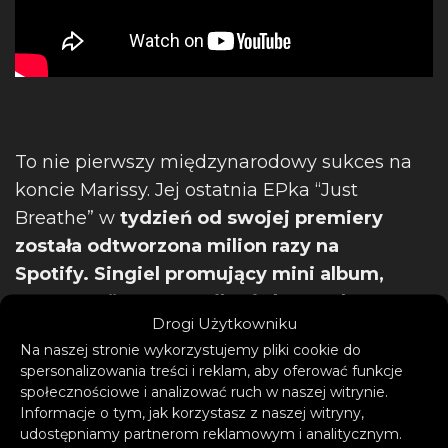
To nie pierwszy międzynarodowy sukces na
koncie Marissy. Jej ostatnia EPka “Just
Breathe” w
tydzień od swojej premiery
została odtworzona milion razy na
Spotify.
Singiel promujący mini album,
“Stranger” z Keanu Silvą i Jhn McFly,
Drogi Użytkowniku
zadebiutował na 20. międzynarodowych
Na naszej stronie wykorzystujemy pliki cookie do
playlistach New Music Friday.
Obecnie
spersonalizowania treści i reklam, aby oferować funkcje
utwór znajduje się w TOP20 polskiego
społecznościowe i analizować ruch w naszej witrynie.
airplaya. Natomiast ballada pochodząca z jej
Informacje o tym, jak korzystasz z naszej witryny,
udostępniamy partnerom reklamowym i analitycznym.
pierwszej EPki, “365 days” nagrana z EMO