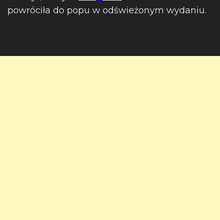
powróciła do popu w odświeżonym wydaniu.