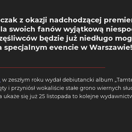
czak z okazji nadchodzącej premier
la swoich fanów wyjątkową niespo
zęśliwców będzie już niedługo mog
na specjalnym evencie w Warszawie
k
w zeszłym roku wydał debiutancki album „Tamte 
ęty i przyniósł wokaliście stałe grono wiernych s
a ukaże się już 25 listopada to kolejne wydawnict