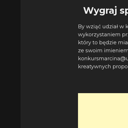
Wygraj s
By wziąć udział w 
wykorzystaniem pr
który to będzie mia
ze swoim imieniem
konkursmarcina@um
kreatywnych propozy