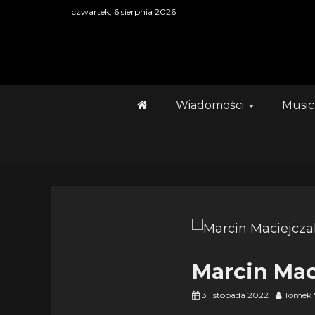
Skip
czwartek, 6 sierpnia 2026
to
content
Wiadomości
Music
Marcin Mac
3 listopada 2022
Tomek 