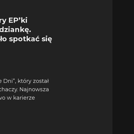
y EP’ki
dziankę.
ło spotkać się
!
Dni”, który został
łuchaczy. Najnowsza
wo w karierze