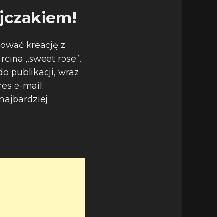
jczakiem!
kować kreację z
cina „sweet rose”,
do publikacji, wraz
es e-mail:
najbardziej