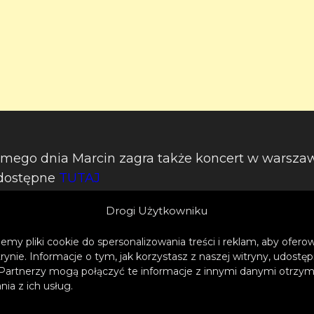
mego dnia Marcin zagra także koncert w warszaw
 dostępne
TUTAJ
Drogi Użytkowniku
emy pliki cookie do spersonalizowania treści i reklam, aby ofer
gulamin konkursu znajdują się
TUTAJ
trynie. Informacje o tym, jak korzystasz z naszej witryny, udos
Partnerzy mogą połączyć te informacje z innymi danymi otrzym
ia z ich usług.