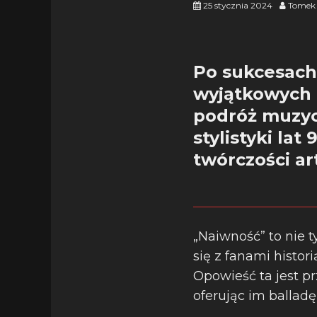
25 stycznia 2024
Tomek 
Po sukcesach 
wyjątkowych 
podróż muzyc
stylistyki la
twórczości art
„Naiwność” to nie t
się z fanami histor
Opowieść ta jest pr
oferując im balladę