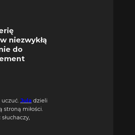
erię
 w niezwykłą
nie do
element
h uczuć.
Jula
dzieli
 stroną miłości.
 słuchaczy,