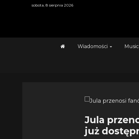
Skip
sobota, 8 sierpnia 2026
to
content
Wiadomości
Music
Jula przen
już dostęp