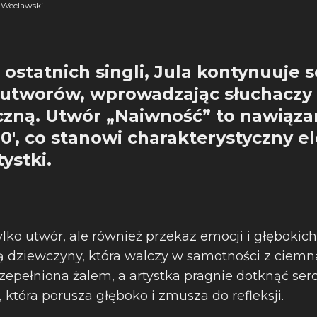
Weclawski
ostatnich singli, Jula kontynuuje s
utworów, wprowadzając słuchaczy
zną. Utwór „Naiwność” to nawiąza
t 90′, co stanowi charakterystyczny 
ystki.
ylko utwór, ale również przekaz emocji i głębokic
ią dziewczyny, która walczy w samotności z ciemną
zepełniona żalem, a artystka pragnie dotknąć serc
, która porusza głęboko i zmusza do refleksji.