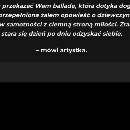
 przekazać Wam balladę, która dotyka do
 przepełniona żalem opowieść o dziewczyni
w samotności z ciemną stroną miłości. Zra
stara się dzień po dniu odzyskać siebie.
– mówi artystka.