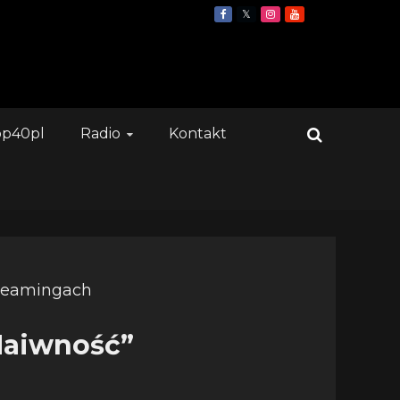
op40pl
Radio
Kontakt
„Naiwność”