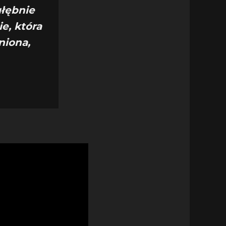
głębnie
e, która
niona,