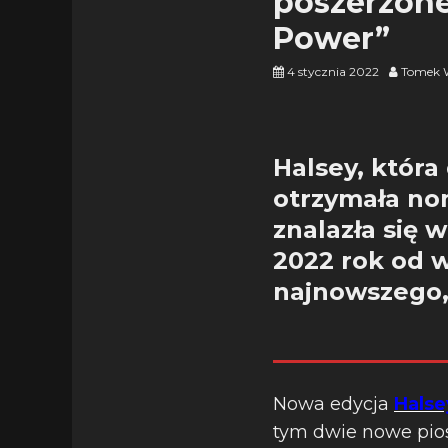
poszerzonej
Power”
4 stycznia 2022
Tomek 
Halsey, która
otrzymała nom
znalazła się 
2022 rok od 
najnowszego,
Nowa edycja
Halse
tym dwie nowe pios