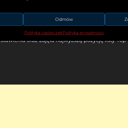
stki, wyprodukowany przez Trenta Reznora i Atti
Odmów
Z
miejscu Top Current Albums na Billboardzie. Płyta
ernative Albums, Vinyl Albums i Tastemaker Alb
Polityka ciasteczek
Polityka prywatności
tawienia oraz zajęła najwyższą pozycję listy Top