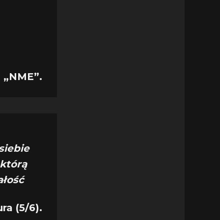
h „NME”.
siebie
 którą
całość
a (5/6).