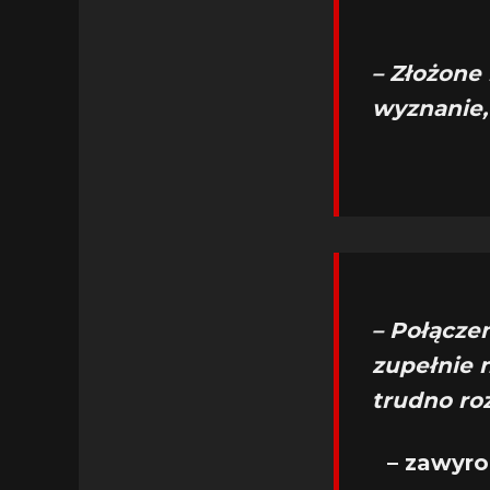
– Złożone
wyznanie,
–
Połączen
zupełnie n
trudno ro
– zawyro