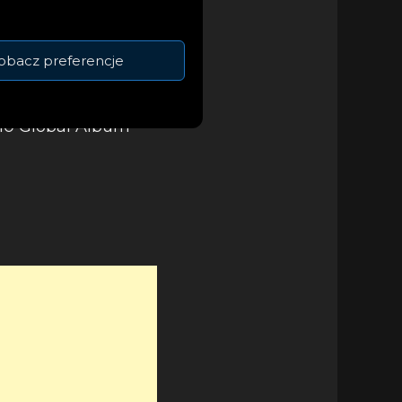
cusa Rossa,
obacz preferencje
 dotarła również na
ums
 10 Global Album