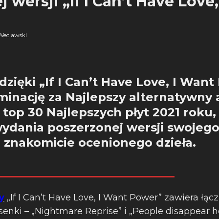
 wersji „If I Can’t Have Love
Weclawski
 dzięki „If I Can’t Have Love, I Wan
inację za Najlepszy alternatywny 
w top 30 Najlepszych płyt 2021 roku
wydania poszerzonej wersji swojeg
 znakomicie ocenionego dzieła.
y
„If I Can’t Have Love, I Want Power” zawiera łąc
enki – „Nightmare Reprise” i „People disappear