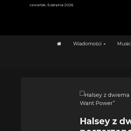
Skip
czwartek, 6 sierpnia 2026
to
content
Wiadomości
Music
Halsey z 