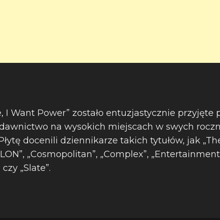
ve, I Want Power” zostało entuzjastycznie przyjęte 
wydawnictwo na wysokich miejscach w swych rocz
ytę docenili dziennikarze takich tytułów, jak „T
YLON”, „Cosmopolitan”, „Complex”, „Entertainment 
 czy „Slate”.