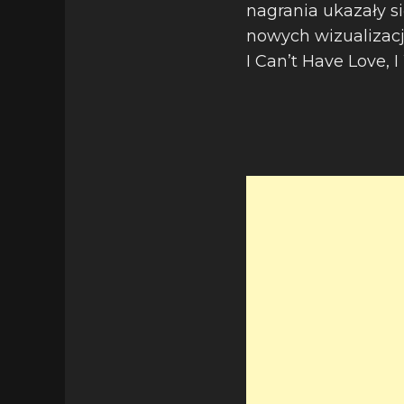
nagrania ukazały si
nowych wizualizacj
I Can’t Have Love, 