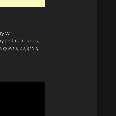
óry w
y jest na iTunes,
żyserią zajął się