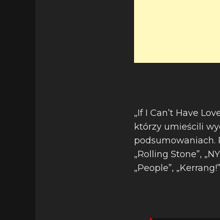
„If I Can’t Have Lo
którzy umieścili 
podsumowaniach. Pł
„Rolling Stone”, „N
„People”, „Kerrang!”