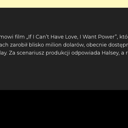
wi film „If I Can’t Have Love, I Want Power”, kt
h zarobił blisko milion dolarów, obecnie dostępn
y. Za scenariusz produkcji odpowiada Halsey, a re