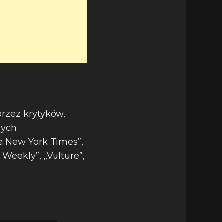
przez krytyków,
nych
he New York Times”,
Weekly”, „Vulture”,