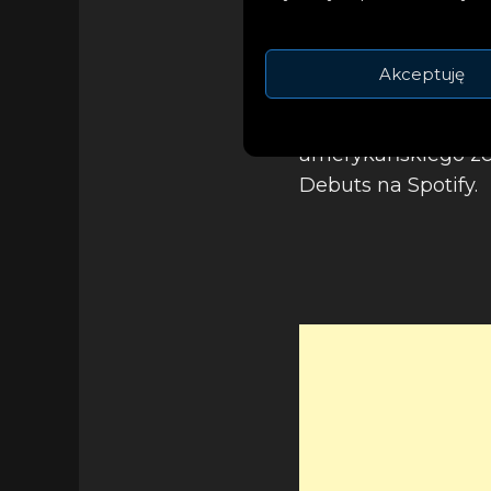
Czwarty album arty
Akceptuję
zadebiutował na 1. 
szczyt notowań Alt
amerykańskiego zes
Debuts na Spotify.