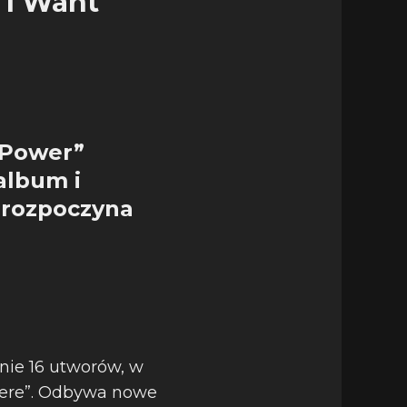
, I Want
t Power”
album i
, rozpoczyna
o
znie 16 utworów, w
 here”. Odbywa nowe