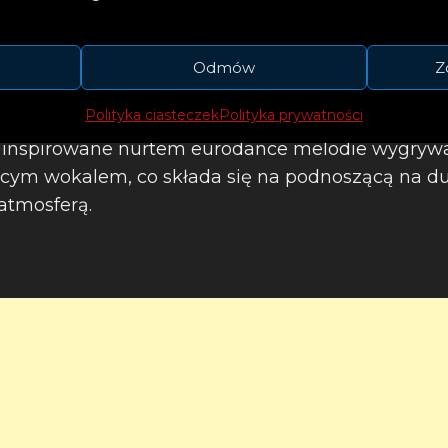
Odmów
Z
Polityka ciasteczek
Polityka prywatności
i inspirowane nurtem eurodance melodie wygrywa
jącym wokalem, co składa się na podnoszącą na d
atmosferą.