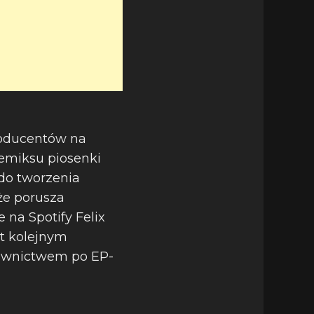
producentów na
remiksu piosenki
 do tworzenia
kże porusza
 na Spotify Felix
st kolejnym
dawnictwem po EP-