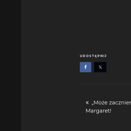
UDOSTĘPNIJ
Nawigacja
„Może zacznie
Margaret!
wpisu