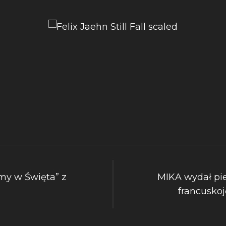
my w Święta” z
MIKA wydał pie
francusko