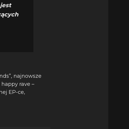
jest
hcących
ends”, najnowsze
 happy rave –
nej EP-ce,