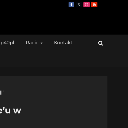
op40pl
Radio
Kontakt
e’u w