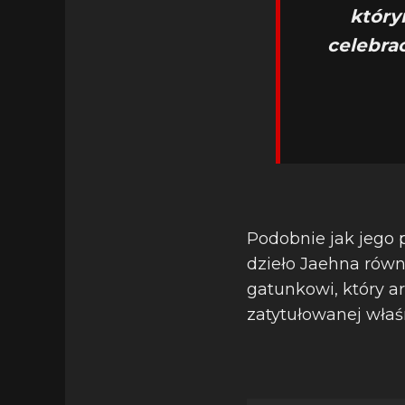
który
celebrac
Podobnie jak jego p
dzieło Jaehna równi
gatunkowi, który ar
zatytułowanej właś