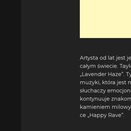
Artysta od lat jes
całym świecie. Tay
„Lavender Haze”. T
muzyki, która jest 
słuchaczy emocjona
kontynuuje znakomit
kamieniem milowym
ce „Happy Rave”.