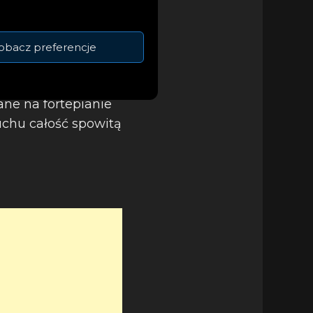
obacz preferencje
ne na fortepianie
uchu całość spowitą