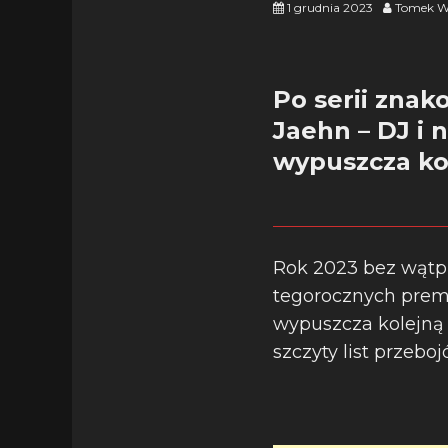
1 grudnia 2023
Tomek W
Po serii znak
Jaehn – DJ i
wypuszcza kol
Rok 2023 bez wątpi
tegorocznych prem
wypuszcza kolejną n
szczyty list przebo