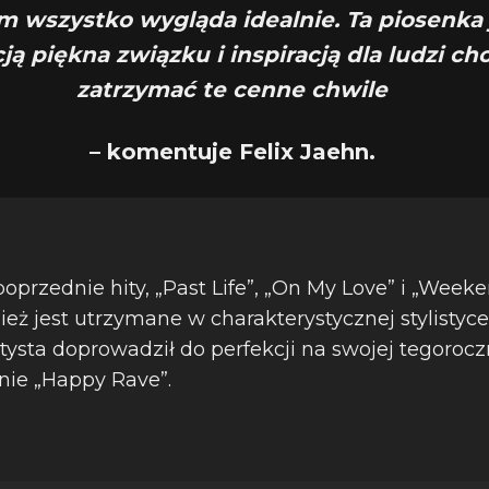
m wszystko wygląda idealnie. Ta piosenka 
ją piękna związku i inspiracją dla ludzi c
zatrzymać te cenne chwile
– komentuje Felix Jaehn.
oprzednie hity, „Past Life”, „On My Love” i „Week
eż jest utrzymane w charakterystycznej stylistyce
tysta doprowadził do perfekcji na swojej tegorocz
nie „Happy Rave”.