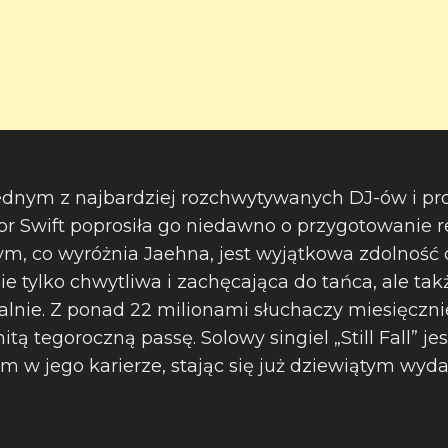
t jednym z najbardziej rozchwytywanych DJ-ów i 
lor Swift poprosiła go niedawno o przygotowanie 
ym, co wyróżnia Jaehna, jest wyjątkowa zdolność
nie tylko chwytliwa i zachęcająca do tańca, ale ta
lnie. Z ponad 22 milionami słuchaczy miesięcznie
ą tegoroczną passę. Solowy singiel „Still Fall” je
 w jego karierze, stając się już dziewiątym wy