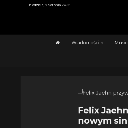
Skip
niedziela, 9 sierpnia 2026
to
content
Wiadomości
Music
Felix Jaeh
nowym singl