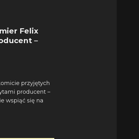
mier Felix
roducent –
komicie przyjętych
ytami producent –
ie wspiąć się na