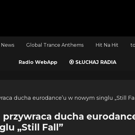
 News
Global Trance Anthems
Hit Na Hit
t
Radio WebApp
SŁUCHAJ RADIA
n przywraca ducha eurodanc
u „Still Fall”