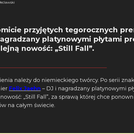
eclawski
omicie przyjętych tegorocznych pre
 nagradzany platynowymi płytami p
ejną nowość: „Still Fall”.
enia należy do niemieckiego twórcy. Po serii zna
ier
Felix Jaehn
– DJ i nagradzany platynowymi pł
owość: „Still Fall”, za sprawą której chce ponown
jów na całym świecie.