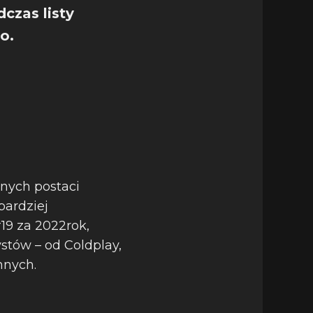
dczas listy
o.
znych postaci
bardziej
9 za 2022rok,
stów – od Coldplay,
nnych.