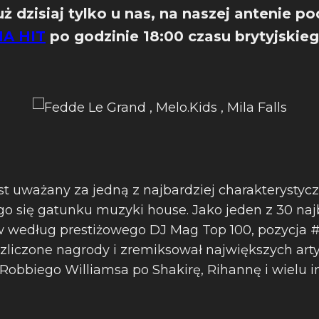
ż dzisiaj tylko u nas, na naszej antenie po
NA HIT
po godzinie 18:00 czasu brytyjskieg
st uważany za jedną z najbardziej charakterystyc
go się gatunku muzyki house. Jako jeden z 30 naj
według prestiżowego DJ Mag Top 100, pozycja #1
zliczone nagrody i zremiksował największych arty
 Robbiego Williamsa po Shakirę, Rihannę i wielu i