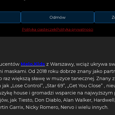
rdziły go jako wszechstronną potęgę w światowy
awie dwie dekady.
Odmów
Z
Polityka ciasteczek
Polityka prywatności
ducentów
Melo.Kids
z Warszawy, wciąż ukrywa sw
i maskami. Od 2018 roku dobrze znany jako part
o raz większą sławę w muzyce tanecznej. Znany 
jak „Lose Control”, „Star 69”, „Get You Close” , ni
uzykę house i gromadzi wsparcie na najwyższym 
jów, jak Tiesto, Don Diablo, Alan Walker, Hardwell
rtin Garrix, Nicky Romero, Nervo i wielu innych.