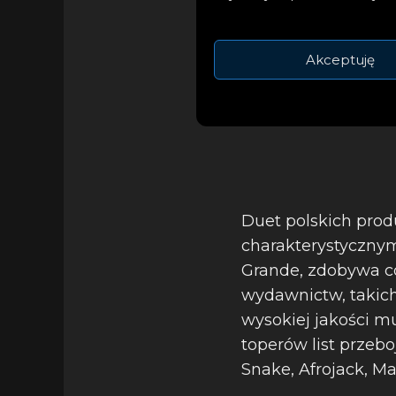
Your Mind)” utwie
tanecznej przez pr
Akceptuję
Duet polskich pro
charakterystycznym
Grande, zdobywa c
wydawnictw, takich 
wysokiej jakości m
toperów list przebo
Snake, Afrojack, Ma