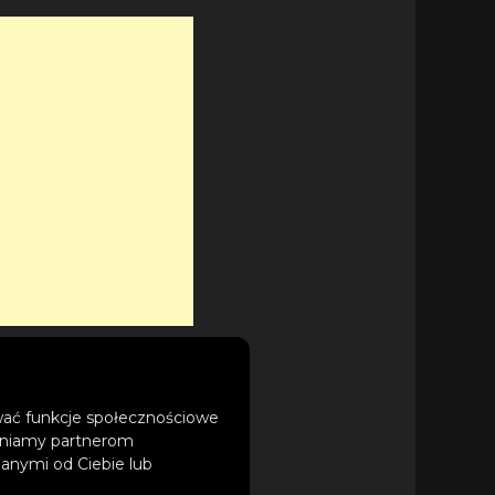
Your Hands Up For
ować funkcje społecznościowe
3 Minutes To
tępniamy partnerom
anymi od Ciebie lub
„Sparks (Turn Off