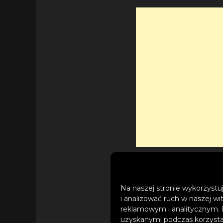
Oczy całego świata 
Na naszej stronie wykorzystuj
Detroit”, ale utwor
i analizować ruch w naszej wi
reklamowym i analitycznym. 
Explain”, „Back & F
uzyskanymi podczas korzystan