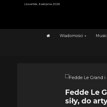
Skip
czwartek, 6 sierpnia 2026
to
content
Wiadomości
Music
Fedde Le Gr
siły, do ar