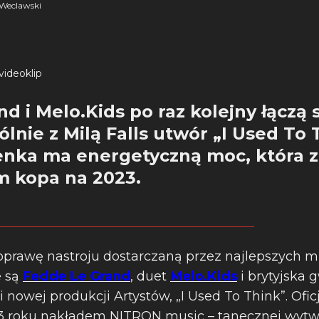
Weclawski
videoklip
 i Melo.Kids po raz kolejny łączą s
lnie z Milą Falls utwór „I Used To 
enka ma energetyczną moc, która z
m kopa na 2023.
prawę nastroju dostarczaną przez najlepszych 
e są
Fedde Le Grand
, duet
Melo.Kids
i brytyjska
nowej produkcji Artystów, „I Used To Think”. Oficj
23 roku nakładem NITRON music – tanecznej wytw