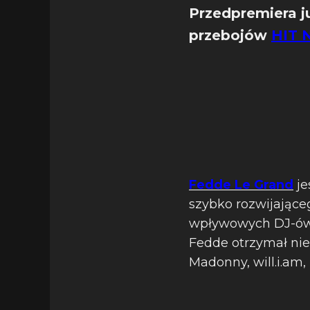
Przedpremiera ju
przebojów
HIT 
Fedde Le Grand
je
szybko rozwijające
wpływowych DJ-ów 
Fedde otrzymał nie
Madonny, will.i.am,