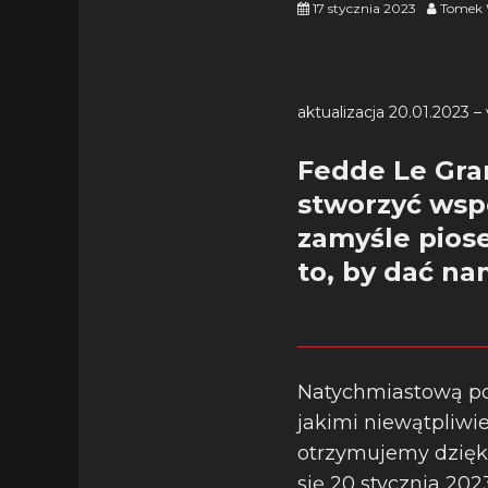
17 stycznia 2023
Tomek 
aktualizacja 20.01.2023 – 
Fedde Le Grand
stworzyć wspó
zamyśle pios
to, by dać na
Natychmiastową po
jakimi niewątpliwi
otrzymujemy dzięki 
się 20 stycznia 20