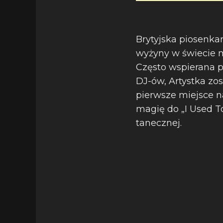
Brytyjska piosenka
wyżyny w świecie 
Często wspierana p
DJ-ów, Artystka zo
pierwsze miejsce n
magię do „I Used T
tanecznej.