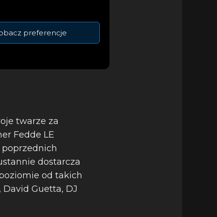
m przemyśle muzyki
obacz preferencje
oje twarze za
ner Fedde LE
z poprzednich
eustannie dostarcza
poziomie od takich
, David Guetta, DJ