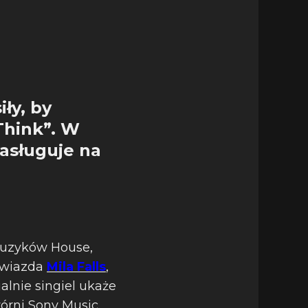
iły, by
Think”. W
asługuje na
muzyków House,
 gwiazda
Mila Falls
,
alnie singiel ukaże
órni Sony Music