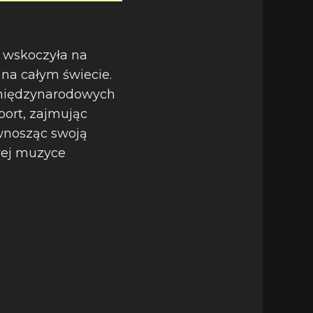
h wskoczyła na
na całym świecie.
h międzynarodowych
port, zajmując
 wnosząc swoją
wej muzyce