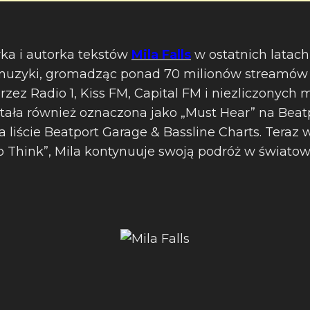
rka i autorka tekstów
Mila Falls
w ostatnich latac
muzyki, gromadząc ponad 70 milionów streamów 
rzez Radio 1, Kiss FM, Capital FM i niezliczonyc
stała również oznaczona jako „Must Hear” na Beat
a liście Beatport Garage & Bassline Charts. Teraz
o Think”, Mila kontynuuje swoją podróż w świato