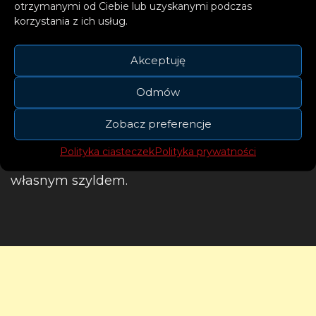
otrzymanymi od Ciebie lub uzyskanymi podczas
korzystania z ich usług.
Akceptuję
Niemiecki duet FAST BOY tworzą dwaj bracia:
Odmów
Felix i Lucas Hain – berlińscy producenci,
kompozytorzy, wokaliści, instrumentaliści i
Zobacz preferencje
DJe. Po tym, gdy napisali mnóstwo hitów dla
Polityka ciasteczek
Polityka prywatności
innych artystów, postanowili tworzyć pod
własnym szyldem.