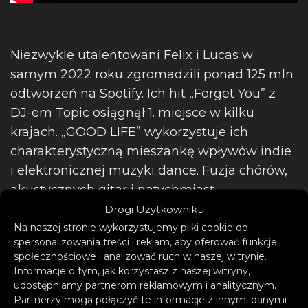
Niezwykle utalentowani Felix i Lucas w
samym 2022 roku zgromadzili ponad 125 mln
odtworzeń na Spotify. Ich hit „Forget You” z
DJ-em Topic osiągnął 1. miejsce w kilku
krajach. „GOOD LIFE” wykorzystuje ich
charakterystyczną mieszankę wpływów indie
i elektronicznej muzyki dance. Fuzja chórów,
akustycznych gitar i natychmiast
rozpoznawalnych wokali tworzy idealny
Drogi Użytkowniku
soundtrack każdej letniej imprezy.
Na naszej stronie wykorzystujemy pliki cookie do
spersonalizowania treści i reklam, aby oferować funkcje
społecznościowe i analizować ruch w naszej witrynie.
Informacje o tym, jak korzystasz z naszej witryny,
udostępniamy partnerom reklamowym i analitycznym.
Partnerzy mogą połączyć te informacje z innymi danymi