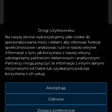
Drogi Użytkowniku
Na naszej stronie wykorzystujemy pliki cookie do
spersonalizowania treści i reklam, aby oferować funkcje
społecznościowe i analizować ruch w naszej witrynie.
Informacje o tym, jak korzystasz z naszej witryny,
udostępniamy partnerom reklamowym i analitycznym.
Partnerzy mogą połączyć te informacje z innymi danymi
otrzymanymi od Ciebie lub uzyskanymi podczas
korzystania z ich usług.
Antony Esca ma tylko 22 lata, a może
Akceptuję
pochwalić się nie lada osiągnięciami. Artysta
długo pracował nad tym, żeby dotrzeć do
Odmów
miejsca, w którym teraz się znajduje.
Zobacz preferencje