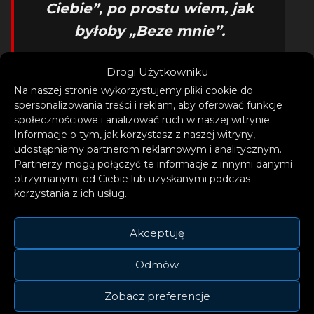
Ciebie”, po prostu wiem, jak
byłoby „Beze mnie”.
– opowiada Dawid
Drogi Użytkowniku
Na naszej stronie wykorzystujemy pliki cookie do
Kwiatkowski.
spersonalizowania treści i reklam, aby oferować funkcje
społecznościowe i analizować ruch w naszej witrynie.
Informacje o tym, jak korzystasz z naszej witryny,
udostępniamy partnerom reklamowym i analitycznym.
Partnerzy mogą połączyć te informacje z innymi danymi
otrzymanymi od Ciebie lub uzyskanymi podczas
Do piosenki powstał klip z gościnnym
korzystania z ich usług.
udziałem Macieja Musiała.
Akceptuję
Odmów
Zobacz preferencje