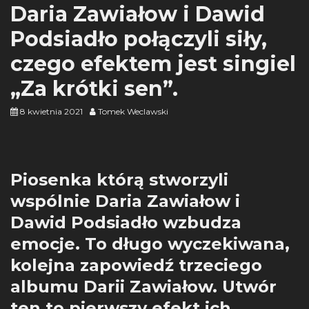
Daria Zawiałow i Dawid
Podsiadło połączyli siły,
czego efektem jest singiel
„Za krótki sen”.
8 kwietnia 2021
Tomek Weclawski
Piosenka którą stworzyli
wspólnie Daria Zawiałow i
Dawid Podsiadło wzbudza
emocje. To długo wyczekiwana,
kolejna zapowiedź trzeciego
albumu Darii Zawiałow. Utwór
ten to pierwszy efekt ich