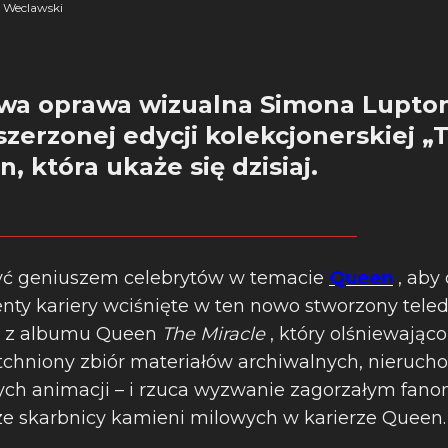
 Weclawski
wa oprawa wizualna Simona Lupton
szerzonej edycji kolekcjonerskiej „
, która ukaże się dzisiaj.
yć geniuszem celebrytów w temacie
Queen
, aby
y kariery wciśnięte w ten nowo stworzony tele
It” z albumu Queen
The Miracle
, który olśniewając
chniony zbiór materiałów archiwalnych, nierucho
ch animacji – i rzuca wyzwanie zagorzałym fanom
ze skarbnicy kamieni milowych w karierze Queen