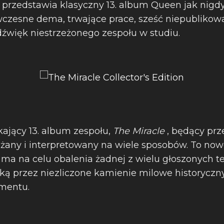
przedstawia klasyczny 13. album Queen jak nigd
 wczesne dema, trwające prace, sześć niepubliko
dźwięk niestrzeżonego zespołu w studiu.
ający 13. album zespołu,
The Miracle
, będący prze
ważany i interpretowany na wiele sposobów. To no
ma na celu obalenia żadnej z wielu głoszonych teo
żką przez niezliczone kamienie milowe historyczn
mentu.