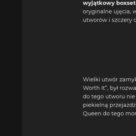
wyjątkowy boxset
oryginalne ujęcia,
utworów i szczery 
Wielki utwór zamyk
Worth It”, był roz
do tego utworu nie 
piekielną przejażd
Queen do tego mo