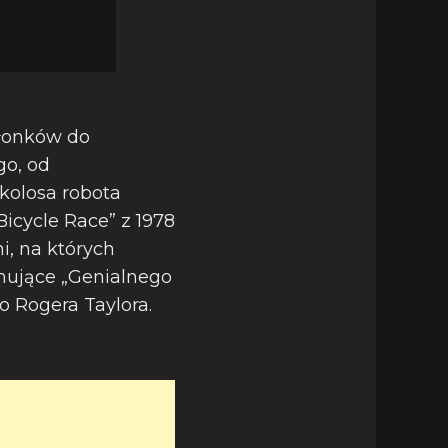
złonków do
go, od
kolosa robota
Bicycle Race” z 1978
i, na których
amujące „Genialnego
o Rogera Taylora.