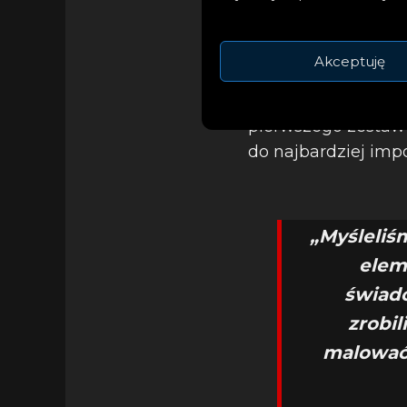
Akceptuję
Sześciominutowy – 
pierwszego zestawu 
do najbardziej i
„Myśleliś
eleme
świad
zrobil
malować 