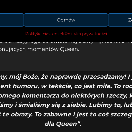
Odmów
Z
z epicką orkiestracją i tekstem, który przedstawi
Polityka ciasteczek
Polityka prywatności
perkusyjnego do światowej sławy – „Was It All Wor
mponujących momentów Queen.
my, mój Boże, że naprawdę przesadzamy! I 
nt humoru, w tekście, co jest miłe. To rod
omego komentarza do niektórych rzeczy, 
iśmy i śmialiśmy się z siebie. Lubimy to, l
te obrazy. To zabawne i jest to coś szcze
dla Queen”.