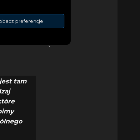
obacz preferencje
a podróż zespołu od
th It” zalicza się
jest tam
zaj
które
ubimy
gólnego