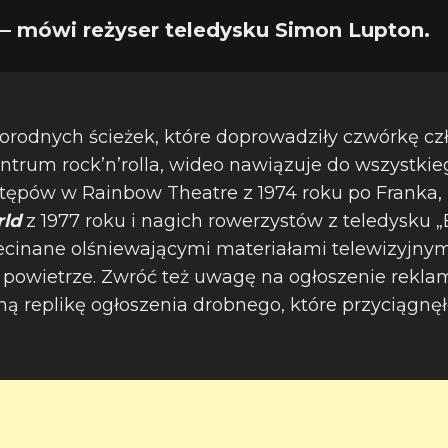
— mówi reżyser teledysku Simon Lupton.
orodnych ścieżek, które doprowadziły czwórkę c
ntrum rock’n’rolla, wideo nawiązuje do wszystkie
ępów w Rainbow Theatre z 1974 roku po Franka, 
ld
z 1977 roku i nagich rowerzystów z teledysku „
zecinane olśniewającymi materiałami telewizyjnym
w powietrze. Zwróć też uwagę na ogłoszenie rekl
ną replikę ogłoszenia drobnego, które przyciągnęł