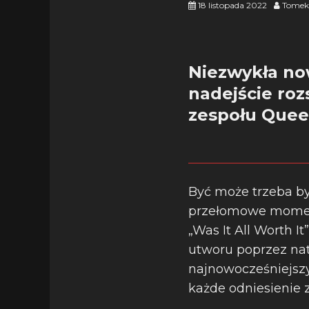
18 listopada 2022
Tomek
Niezwykła no
nadejście roz
zespołu Queen
Być może trzeba b
przełomowe moment
„Was It All Worth 
utworu poprzez nat
najnowocześniejszy
każde odniesienie 