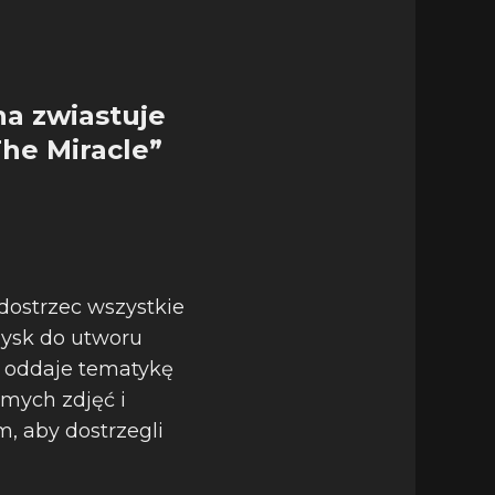
a zwiastuje
The Miracle”
 dostrzec wszystkie
dysk do utworu
o oddaje tematykę
mych zdjęć i
, aby dostrzegli
.