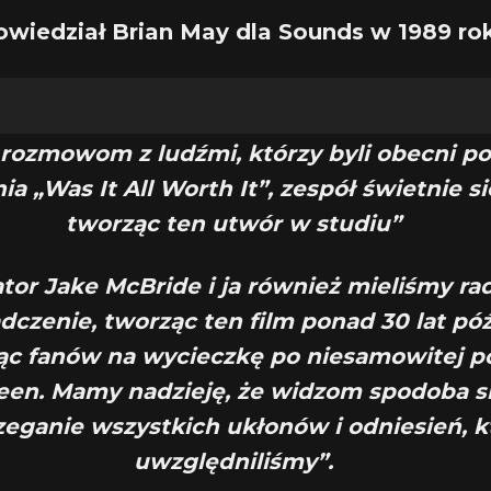
owiedział Brian May dla Sounds w 1989 ro
 rozmowom z ludźmi, którzy byli obecni p
a „Was It All Worth It”, zespół świetnie si
tworząc ten utwór w studiu”
tor Jake McBride i ja również mieliśmy ra
czenie, tworząc ten film ponad 30 lat późn
jąc fanów na wycieczkę po niesamowitej p
en. Mamy nadzieję, że widzom spodoba s
zeganie wszystkich ukłonów i odniesień, k
uwzględniliśmy”.