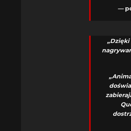
—
p
„Dzięki
nagrywani
„Anima
doświad
zabiera
Que
dostr