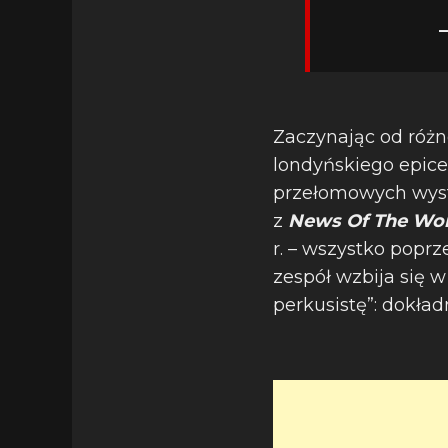
Zaczynając od różn
londyńskiego epice
przełomowych wyst
z
News Of The Wor
r. – wszystko popr
zespół wzbija się 
perkusistę”: dokład