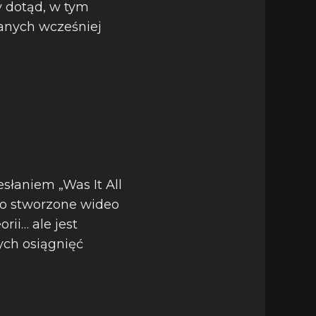
y dotąd, w tym
wanych wcześniej
słaniem „Was It All
wo stworzone wideo
rii… ale jest
ych osiągnięć