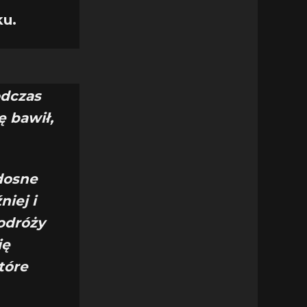
ku.
odczas
ę bawił,
dosne
iej i
odróży
ię
tóre