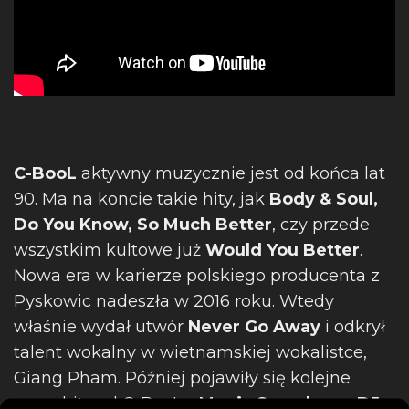
C-BooL
aktywny muzycznie jest od końca lat
90. Ma na koncie takie hity, jak
Body & Soul,
Do You Know, So Much Better
, czy przede
wszystkim kultowe już
Would You Better
.
Nowa era w karierze polskiego producenta z
Pyskowic nadeszła w 2016 roku. Wtedy
właśnie wydał utwór
Never Go Away
i odkrył
talent wokalny w wietnamskiej wokalistce,
Giang Pham. Później pojawiły się kolejne
megahity od C-BooLa:
Magic Symphony, DJ