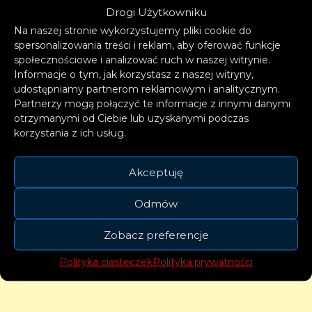
Drogi Użytkowniku
Is Your Second Name
, czy
La La Love
.
Na naszej stronie wykorzystujemy pliki cookie do
spersonalizowania treści i reklam, aby oferować funkcje
społecznościowe i analizować ruch w naszej witrynie.
Informacje o tym, jak korzystasz z naszej witryny,
udostępniamy partnerom reklamowym i analitycznym.
Partnerzy mogą połączyć te informacje z innymi danymi
otrzymanymi od Ciebie lub uzyskanymi podczas
korzystania z ich usług.
Akceptuję
Odmów
Zobacz preferencje
Polityka ciasteczek
Polityka prywatności