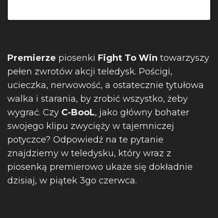
Post udostępniony przez C-BooL (@c_bool)
Premierze
piosenki
Fight To Win
towarzyszy
pełen zwrotów akcji teledysk. Pościgi,
ucieczka, nerwowość, a ostatecznie tytułowa
walka i starania, by zrobić wszystko, żeby
wygrać. Czy
C-BooL
, jako główny bohater
swojego klipu zwycięży w tajemniczej
potyczce? Odpowiedź na te pytanie
znajdziemy w teledysku, który wraz z
piosenką premierowo ukaże się dokładnie
dzisiaj, w piątek 3go czerwca.