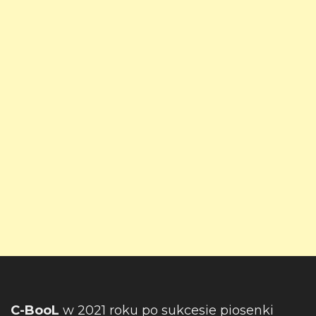
C-BooL
w 2021 roku po sukcesie piosenki