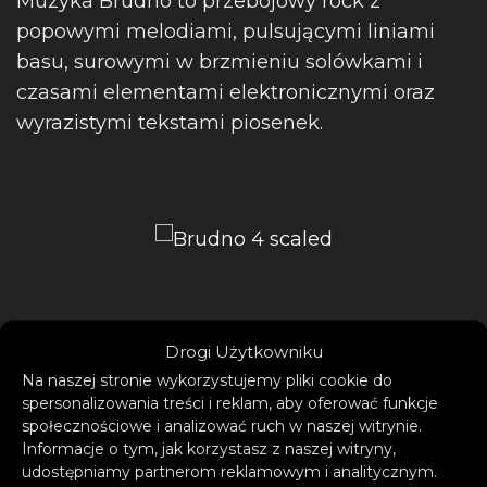
Muzyka Brudno to przebojowy rock z
popowymi melodiami, pulsującymi liniami
basu, surowymi w brzmieniu solówkami i
czasami elementami elektronicznymi oraz
wyrazistymi tekstami piosenek.
Drogi Użytkowniku
„To chyba raj” to pierwszy singiel Brudno,
Na naszej stronie wykorzystujemy pliki cookie do
spersonalizowania treści i reklam, aby oferować funkcje
który jest przebojowym rockowym utworem z
społecznościowe i analizować ruch w naszej witrynie.
bujającym tanecznym rytmem.
Informacje o tym, jak korzystasz z naszej witryny,
udostępniamy partnerom reklamowym i analitycznym.