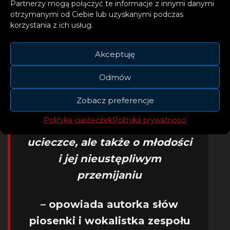
Partnerzy mogą połączyć te informacje z innymi danymi
otrzymanymi od Ciebie lub uzyskanymi podczas
korzystania z ich usług.
Akceptuję
– Kiedy Jacek przesłał mi
muzykę momentalnie
Odmów
poczułam klimat Bonnie i
Zobacz preferencje
Clyde i nie miałam złudzeń –
Polityka ciasteczek
Polityka prywatności
tekst musiał być o rabunku,
ucieczce, ale także o młodości
i jej nieustępliwym
przemijaniu
– opowiada autorka słów
piosenki i wokalistka zespołu