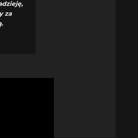
dzieję,
y za
.