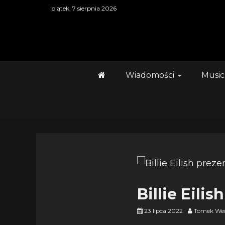
Skip
piątek, 7 sierpnia 2026
to
content
Wiadomości
Music
Billie Eil
23 lipca 2022
Tomek Wec