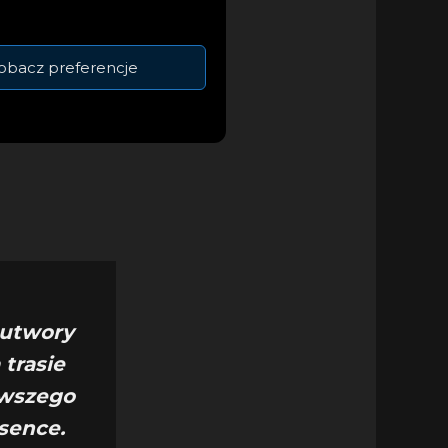
obacz preferencje
jbardziej cenionych
je muzykę zarówno
owych i
 utwory
 trasie
rwszego
sence.