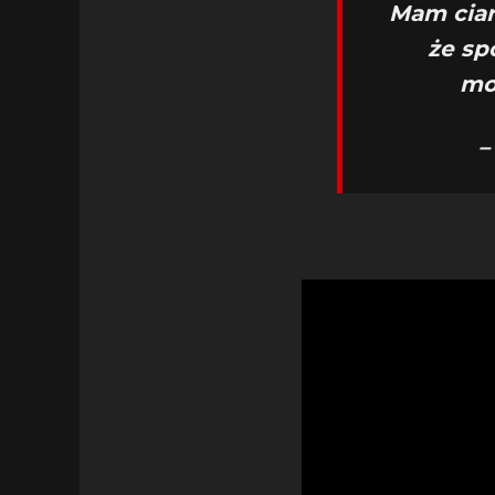
Mam ciar
że sp
mo
–