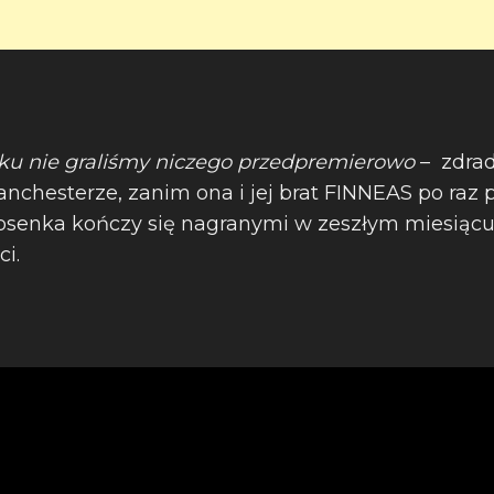
oku nie graliśmy niczego przedpremierowo
– zdradz
chesterze, zanim ona i jej brat FINNEAS po raz 
Piosenka kończy się nagranymi w zeszłym miesiąc
i.