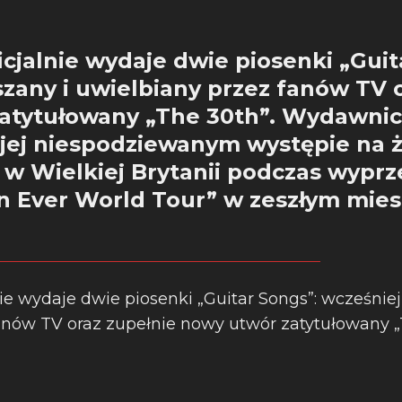
oficjalnie wydaje dwie piosenki „Gui
szany i uwielbiany przez fanów TV 
atytułowany „The 30th”. Wydawni
 jej niespodziewanym występie na ż
 w Wielkiej Brytanii podczas wyprz
n Ever World Tour” w zeszłym mies
nie wydaje dwie piosenki „Guitar Songs”: wcześniej
anów TV oraz zupełnie nowy utwór zatytułowany „