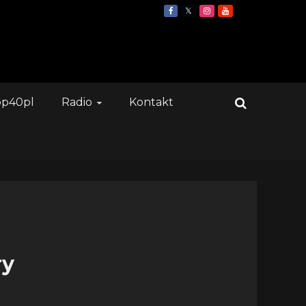
op40pl
Radio
Kontakt
ry