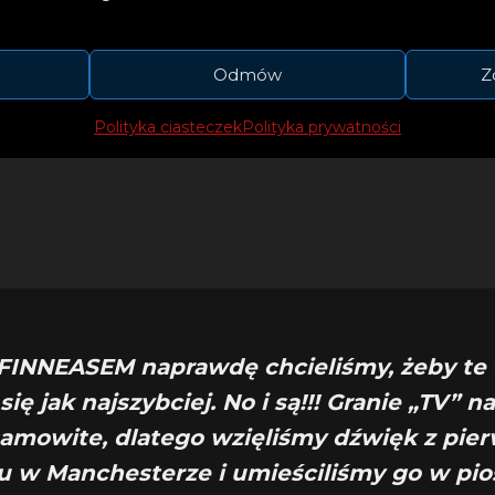
Odmów
Z
ominają, że 20-letnia Eilish pozostaje jedną z na
rek tekstów swojego pokolenia. Pisze oraz wyda
Polityka ciasteczek
Polityka prywatności
i refleksyjną na temat własnych doświadczeń życi
 FINNEASEM naprawdę chcieliśmy, żeby te
się jak najszybciej. No i są!!! Granie „TV” na
samowite, dlatego wzięliśmy dźwięk z pie
u w Manchesterze i umieściliśmy go w pio