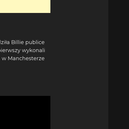
iła Billie publice
pierwszy wykonali
u w Manchesterze