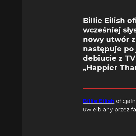
Billie Eilish 
wcześniej sły
nowy utwór z
następuje po
debiucie z TV
„Happier Tha
Billie Eilish
oficjal
uwielbiany przez f