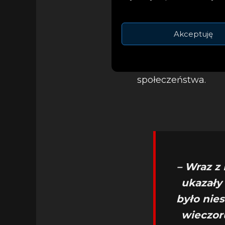
Akceptuję
Obie piosenki przyp
piosenkarek i auto
obserwacyjną, jak 
społeczeństwa.
– Wraz z
ukazały 
było nie
wieczor