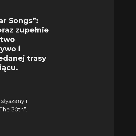
tar Songs”:
oraz zupełnie
ctwo
ywo i
edanej trasy
iącu.
 słyszany i
The 30th”.