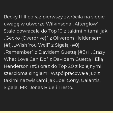
Becky Hill po raz pierwszy zwróciła na siebie
uwagę w utworze Wilkinsona „Afterglow”.
Stale powracała do Top 10 z takimi hitami, jak
„Gecko (Overdrive)” z Oliverem Heldensem
(#1), „Wish You Well” z Sigalą (#8),
„Remember” z Davidem Guettą (#3) i „Crazy
What Love Can Do” z Davidem Guettą i Ellą
Henderson (#5) oraz do Top 20 z kolejnymi
sześcioma singlami. Współpracowała już z
takimi nazwiskami jak Joel Corry, Galantis,
Sigala, MK, Jonas Blue i Tiesto.