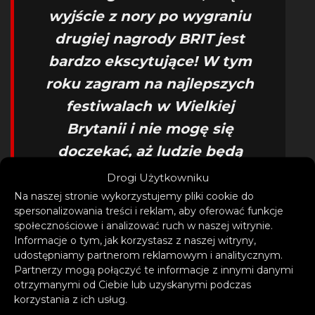
wyjście z nory po wygraniu
drugiej nagrody BRIT jest
bardzo ekscytujące! W tym
roku zagram na najlepszych
festiwalach w Wielkiej
Brytanii i nie mogę się
doczekać, aż ludzie będą
śpiewać ze mną nową
Drogi Użytkowniku
piosenkę. Nagrałam „Side
Na naszej stronie wykorzystujemy pliki cookie do
spersonalizowania treści i reklam, aby oferować funkcje
Effects” z moimi ulubionymi
społecznościowe i analizować ruch w naszej witrynie.
ludźmi z branży. Naprawdę
Informacje o tym, jak korzystasz z naszej witryny,
udostępniamy partnerom reklamowym i analitycznym.
wydaje się, że to początek
Partnerzy mogą połączyć te informacje z innymi danymi
nowego rozdziału w mojej
otrzymanymi od Ciebie lub uzyskanymi podczas
korzystania z ich usług.
sztuce. Album drugi,