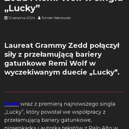
„Lucky”
12 sierpnia 2024
Tomek Weclawski
Laureat Grammy Zedd połączył
siły z przełamującą bariery
gatunkowe Remi Wolf w
wyczekiwanym duecie „Lucky”.
Zedd
wraz z premierą najnowszego singla
„Lucky”, który powstał we współpracy z
przełamującą bariery gatunkowe,
piosenkarką i autorką tekstów z Palo Alto w