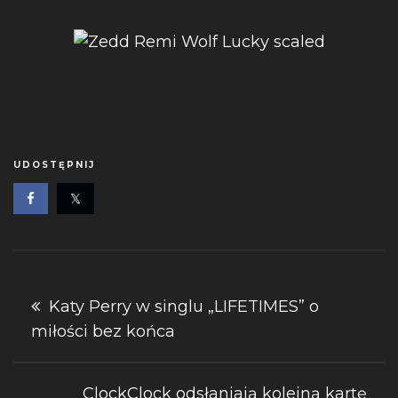
UDOSTĘPNIJ
Nawigacja
Katy Perry w singlu „LIFETIMES” o
miłości bez końca
wpisu
ClockClock odsłaniają kolejną kartę